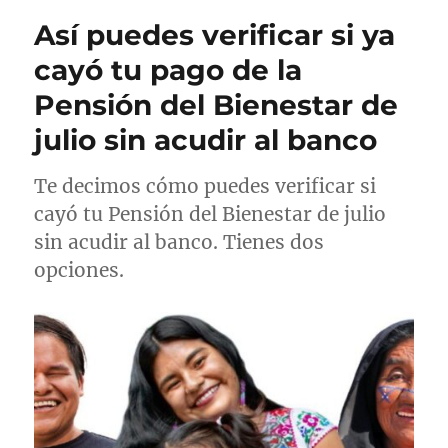
r
i
g
u
Así puedes verificar si ya
c
o
e
a
r
t
cayó tu pago de la
d
í
a
Pensión del Bienestar de
o
a
s
e
s
julio sin acudir al banco
l
Te decimos cómo puedes verificar si
cayó tu Pensión del Bienestar de julio
sin acudir al banco. Tienes dos
opciones.