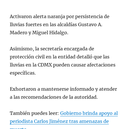
pic.twitter.com/CjHThyclIa
Activaron alerta naranja por persistencia de
— Secretaría de Gestión Integral de
lluvias fuertes en las alcaldías Gustavo A.
Riesgos y PC (@SGIRPC_CDMX)
July 7,
2023
Madero y Miguel Hidalgo.
Asimismo, la secretaría encargada de
protección civil en la entidad detalló que las
lluvias en la CDMX pueden causar afectaciones
específicas.
Exhortaron a mantenerse informado y atender
a las recomendaciones de la autoridad.
También puedes leer:
Gobierno brinda apoyo al
periodista Carlos Jiménez tras amenazas de