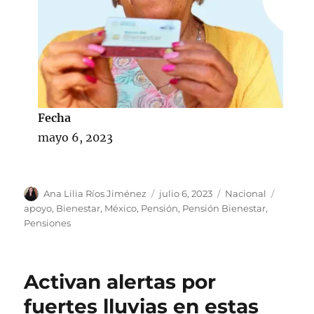
Fecha
mayo 6, 2023
A
P
C
E
Ana Lilia Ríos Jiménez
julio 6, 2023
Nacional
u
u
a
t
apoyo
,
Bienestar
,
México
,
Pensión
,
Pensión Bienestar
,
t
b
t
i
Pensiones
o
l
e
q
r
i
g
u
c
o
e
Activan alertas por
a
r
t
d
í
a
fuertes lluvias en estas
o
a
s