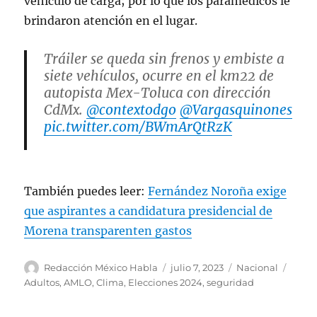
vehículo de carga; por lo que los paramédicos le
brindaron atención en el lugar.
Tráiler se queda sin frenos y embiste a
siete vehículos, ocurre en el km22 de
autopista Mex-Toluca con dirección
CdMx.
@contextodgo
@Vargasquinones
pic.twitter.com/BWmArQtRzK
— Ⓜ️iguel Angel López 🇲🇽
(@angelito190273)
July 7, 2023
También puedes leer:
Fernández Noroña exige
que aspirantes a candidatura presidencial de
Morena transparenten gastos
A
P
C
E
Redacción México Habla
julio 7, 2023
Nacional
u
u
a
t
Adultos
,
AMLO
,
Clima
,
Elecciones 2024
,
seguridad
t
b
t
i
o
l
e
q