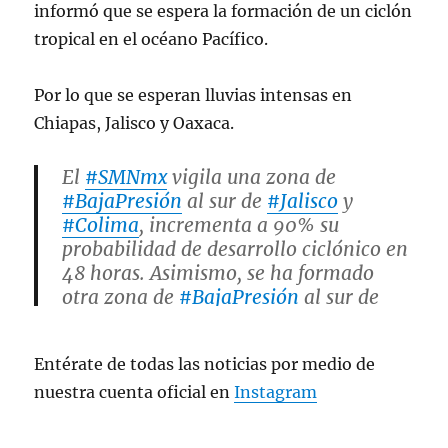
informó que se espera la formación de un ciclón
tropical en el océano Pacífico.
Por lo que se esperan lluvias intensas en
Chiapas, Jalisco y Oaxaca.
El
#SMNmx
vigila una zona de
#BajaPresión
al sur de
#Jalisco
y
#Colima
, incrementa a 90% su
probabilidad de desarrollo ciclónico en
48 horas. Asimismo, se ha formado
otra zona de
#BajaPresión
al sur de
#Chiapas
, presenta 10% de
probabilidad de desarrollo ciclónico en
Entérate de todas las noticias por medio de
48 horas.
pic.twitter.com/qfSJVgeKOl
nuestra cuenta oficial en
Instagram
— CONAGUA Clima (@conagua_clima)
July 7, 2023