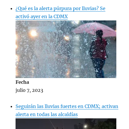
¿Qué es la alerta púrpura por lluvias? Se
activó ayer en la CDMX
Fecha
julio 7, 2023
Seguirán las lluvias fuertes en CDMX; activan
alerta en todas las alcaldías