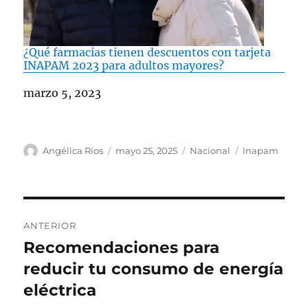
¿Qué farmacias tienen descuentos con tarjeta
INAPAM 2023 para adultos mayores?
Fecha
marzo 5, 2023
A
P
C
E
Angélica Ríos
mayo 25, 2025
Nacional
Inapam
u
u
a
t
t
b
t
i
o
l
e
q
r
i
g
u
N
c
o
e
ANTERIOR
a
r
t
a
Recomendaciones para
E
d
í
a
n
reducir tu consumo de energía
o
a
s
v
e
s
t
eléctrica
l
e
r