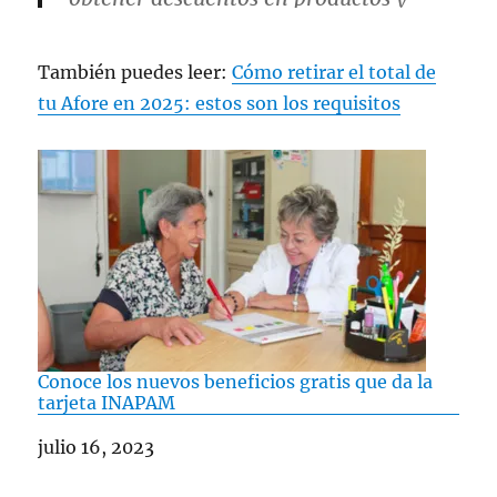
servicios.
Es gratuito y se realiza en el
También puedes leer:
Cómo retirar el total de
#MóduloBienestar
más cercano al
domicilio, el…
tu Afore en 2025: estos son los requisitos
pic.twitter.com/LrJiaxjvyV
— Ariadna Montiel Reyes
(@A_MontielR)
April 28, 2025
Conoce los nuevos beneficios gratis que da la
tarjeta INAPAM
Fecha
julio 16, 2023