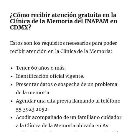
@Geriatriamexico
@insabi_mx
¿Cómo recibir atención gratuita en la
@sedesa_cdmx
@sibiso_cdmx
@bienest
Clínica de la Memoria del INAPAM en
armx
pic.twitter.com/qQHVYfkwYW
CDMX?
— INAPAM (@INAPAM)
April 10, 2023
Estos son los requisitos necesarios para poder
recibir atención en la Clínica de la Memoria:
Tener 60 años o más.
Identificación oficial vigente.
Presentar datos o sospecha de un problema
de la memoria.
Agendar una cita previa llamando al teléfono
55 3923 2052.
Acudir acompañado de un familiar o cuidador
a la Clínica de la Memoria ubicada en Av.