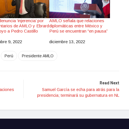
enuncia ‘injerencia’ por
AMLO señala que relaciones
tarios de AMLO y Ebrard
diplomáticas entre México y
oyo a Pedro Castillo
Perú se encuentran “en pausa”
mbre 9, 2022
diciembre 13, 2022
ha
Fecha
Perú
Presidente AMLO
Read Next
caciones
Samuel García se echa para atrás para la
presidencia; terminará su gubernatura en NL