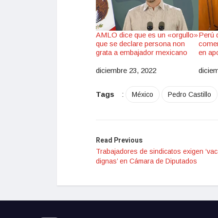
AMLO dice que es un «orgullo»
Perú d
que se declare persona non
comen
grata a embajador mexicano
en ap
diciembre 23, 2022
dicie
Fecha
Fec
Tags
:
México
Pedro Castillo
Read Previous
Trabajadores de sindicatos exigen ‘va
dignas’ en Cámara de Diputados