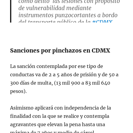
como delito las lesiones con propósito
de vulnerabilidad mediante
instrumentos punzocortantes a bordo
del transporte público de la
#CDMX
.
pic.twitter.com/Rsmm2XKsy1
— Congreso de la Ciudad de México
Sanciones por pinchazos en CDMX
(@Congreso_CdMex)
May 29, 2025
La sanción contemplada por ese tipo de
conductas va de 2 a 5 años de prisión y de 50 a
300 días de multa, (13 mil 900 a 83 mil 640
pesos).
Asimismo aplicará con independencia de la
finalidad con la que se realice y contempla
agravantes que elevan la pena hasta una
máxima de 7 años y medio de cárcel.