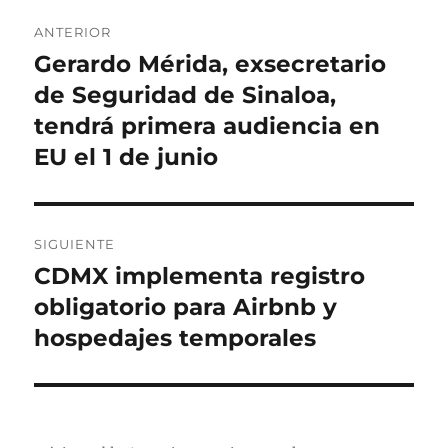
c
o
u
N
a
r
e
ANTERIOR
d
í
t
a
Gerardo Mérida, exsecretario
E
o
a
a
n
de Seguridad de Sinaloa,
e
s
s
v
l
t
tendrá primera audiencia en
e
r
EU el 1 de junio
a
g
d
a
a
SIGUIENTE
a
c
CDMX implementa registro
E
n
i
n
obligatorio para Airbnb y
t
t
hospedajes temporales
e
ó
r
r
n
a
i
d
o
d
a