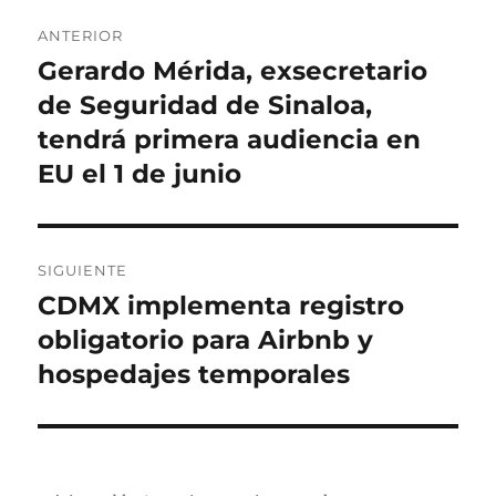
c
o
u
N
a
r
e
ANTERIOR
d
í
t
a
Gerardo Mérida, exsecretario
E
o
a
a
n
de Seguridad de Sinaloa,
e
s
s
v
l
t
tendrá primera audiencia en
e
r
EU el 1 de junio
a
g
d
a
a
SIGUIENTE
a
c
CDMX implementa registro
E
n
i
n
obligatorio para Airbnb y
t
t
hospedajes temporales
e
ó
r
r
n
a
i
d
o
d
a