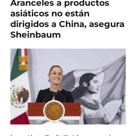
Aranceles a productos
c
o
e
a
r
t
asiáticos no están
d
í
a
dirigidos a China, asegura
o
a
s
e
s
Sheinbaum
l