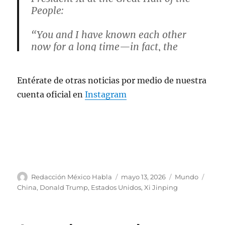
People:
“You and I have known each other
now for a long time—in fact, the
longest relationship of our two
countries that any president and
Entérate de otras noticias por medio de nuestra
president has had—and that’s, to me,
an honor.”
cuenta oficial en
Instagram
🎥:
@MargoMartin47
pic.twitter.com/HBNnrVY0Fr
— Rapid Response 47
(@RapidResponse47)
May 14, 2026
A
P
C
E
Redacción México Habla
mayo 13, 2026
Mundo
u
u
a
t
China
,
Donald Trump
,
Estados Unidos
,
Xi Jinping
t
b
t
i
o
l
e
q
r
i
g
u