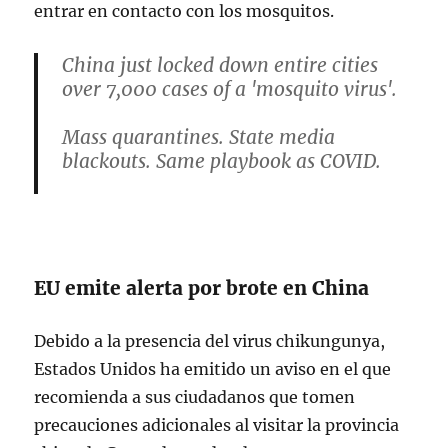
entrar en contacto con los mosquitos.
China just locked down entire cities
over 7,000 cases of a 'mosquito virus'.
Mass quarantines. State media
blackouts. Same playbook as COVID.
But this time it's something far worse
than human to human transmission.
Here's why chikungunya could be the
EU emite alerta por brote en China
next pandemic: 🧵
Debido a la presencia del virus chikungunya,
1/15
pic.twitter.com/v0r3dZxJUw
Estados Unidos ha emitido un aviso en el que
recomienda a sus ciudadanos que tomen
— Max Drago (@MaximilianDrago)
precauciones adicionales al visitar la provincia
August 5, 2025