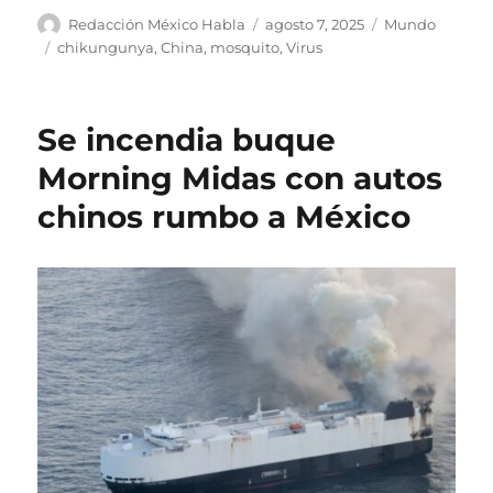
A
P
C
Redacción México Habla
agosto 7, 2025
Mundo
u
u
a
E
chikungunya
,
China
,
mosquito
,
Virus
t
b
t
t
o
l
e
i
r
i
g
q
Se incendia buque
c
o
u
a
r
e
Morning Midas con autos
d
í
t
chinos rumbo a México
o
a
a
e
s
s
l