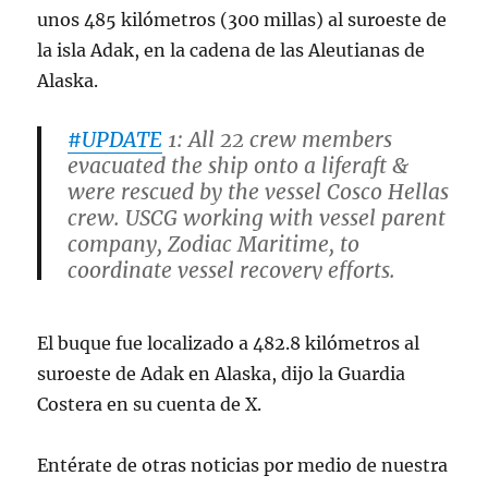
unos 485 kilómetros (300 millas) al suroeste de
la isla Adak, en la cadena de las Aleutianas de
Alaska.
#UPDATE
1: All 22 crew members
evacuated the ship onto a liferaft &
were rescued by the vessel Cosco Hellas
crew. USCG working with vessel parent
company, Zodiac Maritime, to
coordinate vessel recovery efforts.
📸 were taken yesterday.
El buque fue localizado a 482.8 kilómetros al
Press Release:
https://t.co/UNQZfYVoUo
suroeste de Adak en Alaska, dijo la Guardia
https://t.co/JD8PxrUfGh
Costera en su cuenta de X.
pic.twitter.com/tFGnIlqBYW
Entérate de otras noticias por medio de nuestra
— USCGAlaska (@USCGAlaska)
June 4,