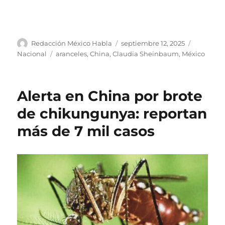
A
P
C
Redacción México Habla
septiembre 12, 2025
u
u
a
E
Nacional
aranceles
,
China
,
Claudia Sheinbaum
,
México
t
b
t
t
o
l
e
i
r
i
g
q
Alerta en China por brote
c
o
u
a
r
e
de chikungunya: reportan
d
í
t
más de 7 mil casos
o
a
a
e
s
s
l