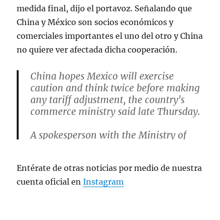
medida final, dijo el portavoz. Señalando que
China y México son socios económicos y
comerciales importantes el uno del otro y China
no quiere ver afectada dicha cooperación.
China hopes Mexico will exercise
caution and think twice before making
any tariff adjustment, the country's
commerce ministry said late Thursday.
A spokesperson with the Ministry of
Commerce made the remarks when
responding to media reports that
Entérate de otras noticias por medio de nuestra
Mexico is planning to increase…
cuenta oficial en
Instagram
— Embajada de China en México
(@EmbChinaMex)
September 12, 2025