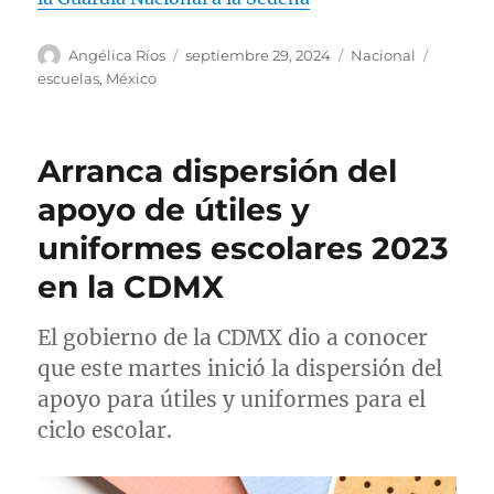
A
P
C
E
Angélica Ríos
septiembre 29, 2024
Nacional
u
u
a
t
escuelas
,
México
t
b
t
i
o
l
e
q
r
i
g
u
Arranca dispersión del
c
o
e
a
r
t
apoyo de útiles y
d
í
a
uniformes escolares 2023
o
a
s
e
s
en la CDMX
l
El gobierno de la CDMX dio a conocer
que este martes inició la dispersión del
apoyo para útiles y uniformes para el
ciclo escolar.