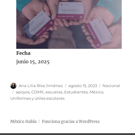
Fecha
junio 15, 2025
A
P
C
Ana Lilia Ríos Jiménez
agosto 15, 2023
Nacional
u
u
a
E
apoyos
,
CDMX
,
escuelas
,
Estudiantes
,
México
,
t
b
t
t
Uniformes y útiles escolares
o
l
e
i
r
i
g
q
c
o
u
México Habla
Funciona gracias a WordPress
a
r
e
d
í
t