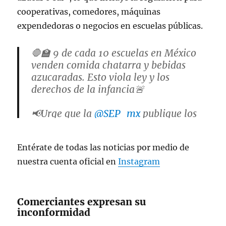
cooperativas, comedores, máquinas
expendedoras o negocios en escuelas públicas.
🛑🏫 9 de cada 10 escuelas en México
venden comida chatarra y bebidas
azucaradas. Esto viola ley y los
derechos de la infancia🚨
📢Urge que la
@SEP_mx
publique los
lineamientos para que las
#EscuelasSaludables
sean una
Entérate de todas las noticias por medio de
realidad.
nuestra cuenta oficial en
Instagram
Conoce más en:
https://t.co/IczFoymie8
pic.twitter.com/Gl9VduF0qO
Comerciantes expresan su
inconformidad
— Actúa por la salud