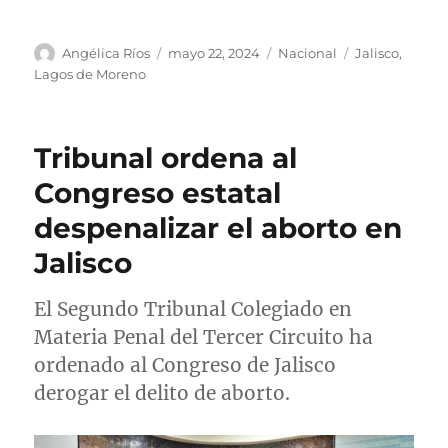
A
P
C
E
Angélica Ríos
mayo 22, 2024
Nacional
Jalisco
,
u
u
a
t
Lagos de Moreno
t
b
t
i
o
l
e
q
r
i
g
u
Tribunal ordena al
c
o
e
a
r
t
Congreso estatal
d
í
a
despenalizar el aborto en
o
a
s
e
s
Jalisco
l
El Segundo Tribunal Colegiado en
Materia Penal del Tercer Circuito ha
ordenado al Congreso de Jalisco
derogar el delito de aborto.