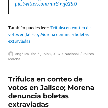
pic.twitter.com/mrY9vyXRtO
— IEPC Jalisco (@iepcjalisco)
June 7,
2024
También puedes leer:
Trifulca en conteo de
votos en Jalisco; Morena denuncia boletas
extraviadas
A
P
C
E
Angélica Ríos
junio 7, 2024
Nacional
Jalisco
,
u
u
a
t
Morena
t
b
t
i
o
l
e
q
r
i
g
u
Trifulca en conteo de
c
o
e
a
r
t
votos en Jalisco; Morena
d
í
a
denuncia boletas
o
a
s
e
s
extraviadas
l