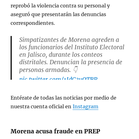
reprobó la violencia contra su personal y
aseguró que presentarán las denuncias
correspondientes.
Simpatizantes de Morena agreden a
los funcionarios del Instituto Electoral
en Jalisco, durante los conteos
distritales. Denuncian la presencia de
personas armadas. 👇
pic.twitter.com/1JdC3uOTBR
— Vicente Gálvez (@Vicente_Galvez)
Entérate de todas las noticias por medio de
June 5, 2024
nuestra cuenta oficial en
Instagram
Morena acusa fraude en PREP