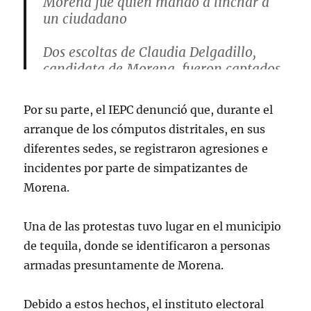
Morena fue quien mandó a linchar a
un ciudadano
Dos escoltas de Claudia Delgadillo,
candidata de Morena, fueron captados
ahorcando a un trabajador del IEPC e
incitando su linchamiento.
Por su parte, el IEPC denunció que, durante el
arranque de los cómputos distritales, en sus
El incidente violento tuvo lugar cerca
diferentes sedes, se registraron agresiones e
de la Junta del…
pic.twitter.com/Y9LCFYSILK
incidentes por parte de simpatizantes de
Morena.
— Gabi | Pulso Jalisco (@noticias_gab)
June 5, 2024
Una de las protestas tuvo lugar en el municipio
de tequila, donde se identificaron a personas
armadas presuntamente de Morena.
Debido a estos hechos, el instituto electoral