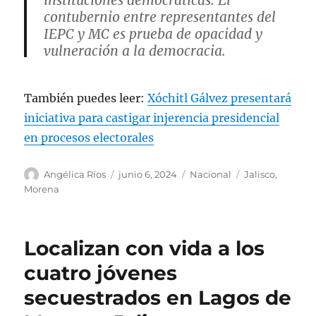
instituciones democráticas. El
contubernio entre representantes del
IEPC y MC es prueba de opacidad y
vulneración a la democracia.
No es casualidad la pérdida de boletas,
También puedes leer:
Xóchitl Gálvez presentará
las irregularidades en los…
pic.twitter.com/P7cvFfNGRX
iniciativa para castigar injerencia presidencial
en procesos electorales
— Claudia Delgadillo
(@ClaudDelgadillo)
June 5, 2024
A
P
C
E
Angélica Ríos
junio 6, 2024
Nacional
Jalisco
,
u
u
a
t
Morena
t
b
t
i
o
l
e
q
r
i
g
u
Localizan con vida a los
c
o
e
a
r
t
cuatro jóvenes
d
í
a
secuestrados en Lagos de
o
a
s
e
s