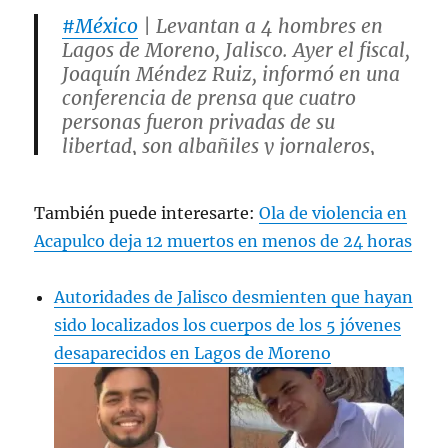
#México
| Levantan a 4 hombres en
Lagos de Moreno, Jalisco. Ayer el fiscal,
Joaquín Méndez Ruiz, informó en una
conferencia de prensa que cuatro
personas fueron privadas de su
libertad, son albañiles y jornaleros,
indica que tienen problemas de
adicción, tres de ellos fueron…
También puede interesarte:
Ola de violencia en
pic.twitter.com/LSOABvhcst
Acapulco deja 12 muertos en menos de 24 horas
— José Luis Morales (@JLMNoticias)
May 22, 2024
Autoridades de Jalisco desmienten que hayan
sido localizados los cuerpos de los 5 jóvenes
desaparecidos en Lagos de Moreno