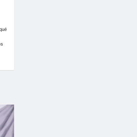
 qué
os