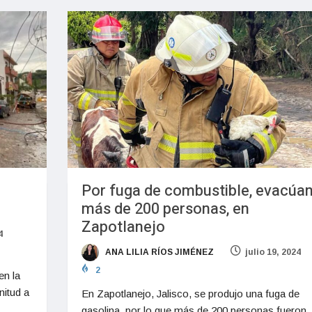
Por fuga de combustible, evacúan
más de 200 personas, en
Zapotlanejo
4
ANA LILIA RÍOS JIMÉNEZ
julio 19, 2024
2
en la
itud a
En Zapotlanejo, Jalisco, se produjo una fuga de
gasolina, por lo que más de 200 personas fueron