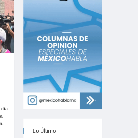
 día
 a
a.
Lo Último