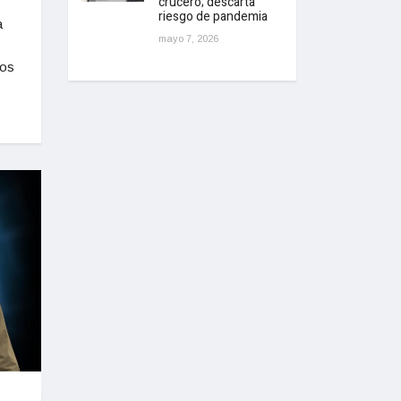
crucero; descarta
riesgo de pandemia
a
mayo 7, 2026
gos