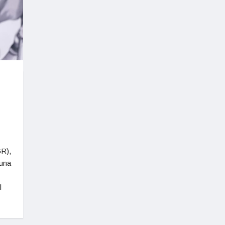
GR),
 una
l