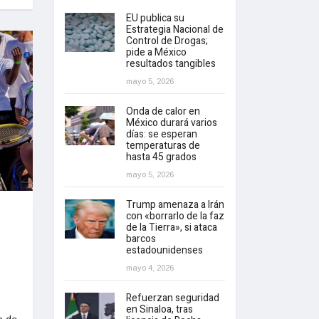
EU publica su
Estrategia Nacional de
Control de Drogas;
pide a México
resultados tangibles
mayo 5, 2026
Onda de calor en
México durará varios
días: se esperan
temperaturas de
hasta 45 grados
mayo 5, 2026
Trump amenaza a Irán
con «borrarlo de la faz
de la Tierra», si ataca
barcos
estadounidenses
mayo 4, 2026
Refuerzan seguridad
en Sinaloa, tras