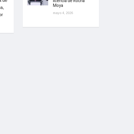
licencia de Rocha
a de
Moya
a,
mayo 4, 2026
or