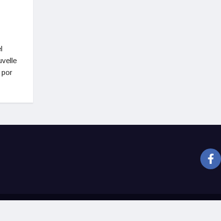
l
uvelle
 por
Nacional
Cult