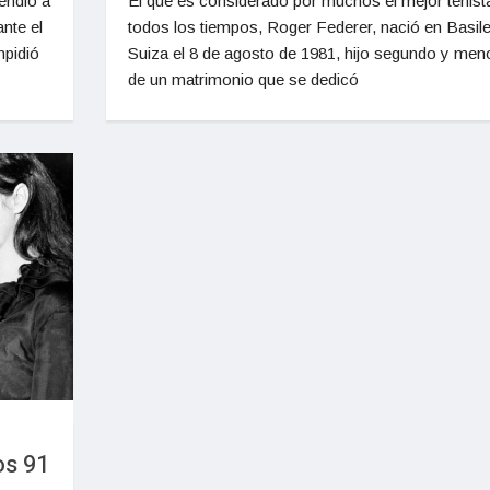
endió a
El que es considerado por muchos el mejor tenist
nte el
todos los tiempos, Roger Federer, nació en Basile
mpidió
Suiza el 8 de agosto de 1981, hijo segundo y men
de un matrimonio que se dedicó
os 91