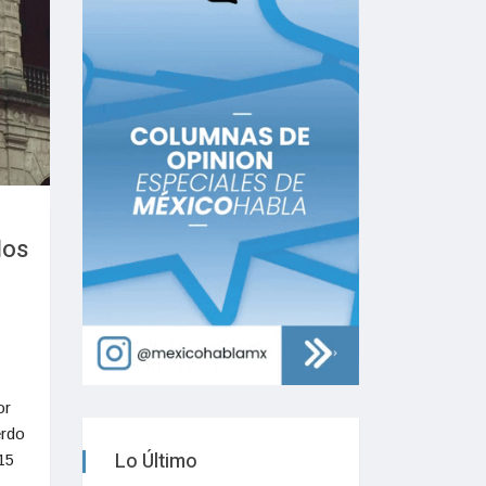
los
or
erdo
Lo Último
15