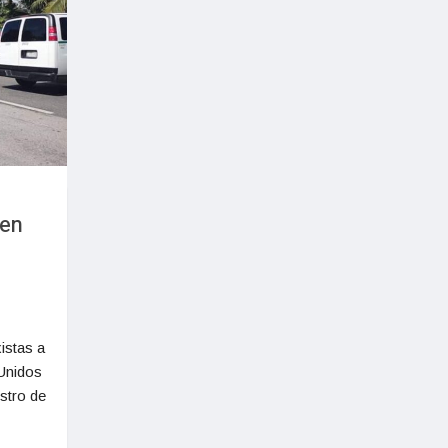
 en
istas a
Unidos
istro de