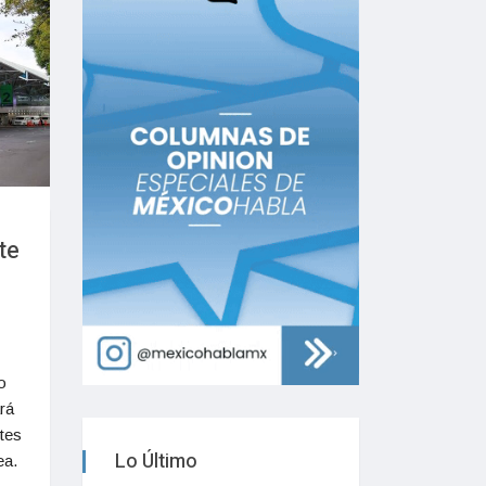
te
o
rá
tes
Lo Último
ea.