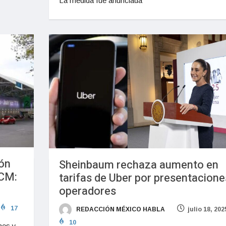
La medida fue anunciada
ión
Sheinbaum rechaza aumento en
ICM:
tarifas de Uber por presentacione
operadores
17
REDACCIÓN MÉXICO HABLA
julio 18, 202
10
nes y