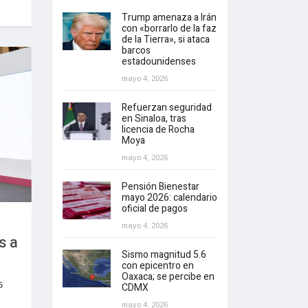
Trump amenaza a Irán
con «borrarlo de la faz
de la Tierra», si ataca
barcos
estadounidenses
mayo 4, 2026
Refuerzan seguridad
en Sinaloa, tras
licencia de Rocha
Moya
mayo 4, 2026
Pensión Bienestar
mayo 2026: calendario
oficial de pagos
mayo 4, 2026
s a
Sismo magnitud 5.6
con epicentro en
Oaxaca; se percibe en
5
CDMX
mayo 4, 2026