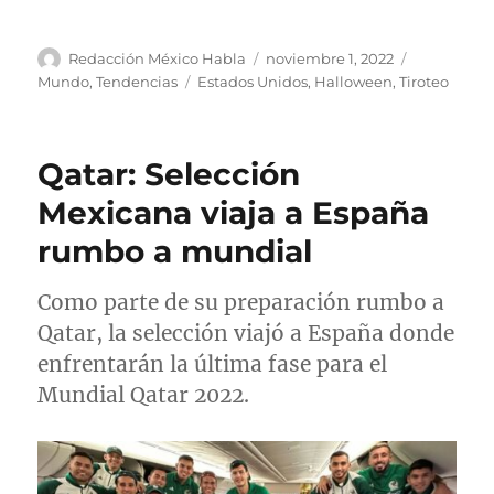
A
P
C
Redacción México Habla
noviembre 1, 2022
u
u
a
E
Mundo
,
Tendencias
Estados Unidos
,
Halloween
,
Tiroteo
t
b
t
t
o
l
e
i
r
i
g
q
Qatar: Selección
c
o
u
a
r
e
Mexicana viaja a España
d
í
t
rumbo a mundial
o
a
a
e
s
s
l
Como parte de su preparación rumbo a
Qatar, la selección viajó a España donde
enfrentarán la última fase para el
Mundial Qatar 2022.