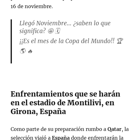
16 de noviembre.
Llegó Noviembre… ¿saben lo que
significa? 🤩 🗓
¡¡Es el mes de la Copa del Mundo!! 🏆
🌎 🔥
Desde hoy, todos al 💯 con el
#MéxicoDeMiVida
. 💚
#FMFporNuestroFútbol
pic.twitter.com/Gh3kOZXoBL
Enfrentamientos que se harán
en el estadio de Montilivi, en
— Selección Nacional
Girona, España
(@miseleccionmx)
November 1, 2022
Como parte de su preparación rumbo a
Qatar
, la
selección viajó a
España
donde enfrentarán la