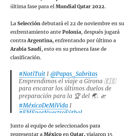
última fase para el
Mundial Qatar 2022
.
La
Selección
debutará el 22 de noviembre en su
enfrentamiento ante
Polonia
, después jugará
contra
Argentina,
enfrentando por último a
Arabia Saudí
, esto en su primera fase de
clasificación.
#NotiTuit
I
@Papas_Sabritas
Emprendimos el viaje a Girona 🇪🇸
para encarar los últimos duelos de
preparación para la 🏆 del 🌏. 🛫
#MéxicoDeMiVida
I
#FMFporNuestroFútbol
pic.twitter.com/4jjAy48NBY
Junto al equipo de seleccionados para
representar a
México
en
Qatar,
viajaron 15
— Selección Nacional