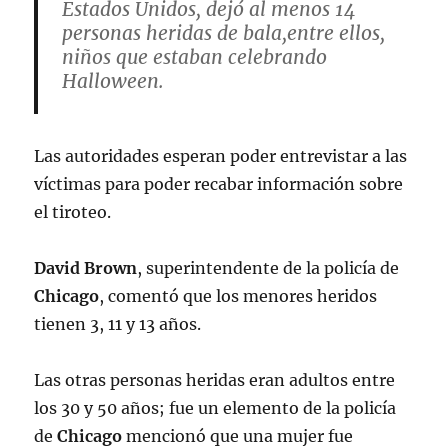
Estados Unidos, dejó al menos 14
personas heridas de bala,entre ellos,
niños que estaban celebrando
Halloween.
En las calles California y Polk cuando
al menos dos personas dispararon
Las autoridades esperan poder entrevistar a las
desde un auto que estaba en
víctimas para poder recabar información sobre
movimiento,contra una multitud
el tiroteo.
pic.twitter.com/zE8EJmaGKL
David Brown
, superintendente de la policía de
— Markito Shango 
Chicago
, comentó que los menores heridos
(@MarkitoShango)
November 1, 2022
tienen 3, 11 y 13 años.
Las otras personas heridas eran adultos entre
los 30 y 50 años; fue un elemento de la policía
de
Chicago
mencionó que una mujer fue