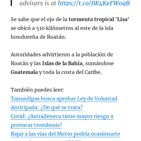
advisory is at
https://t.co/tW4KeFW0gB
pic.twitter.com/phFxwpR7iP
Se sabe que el ojo de la
tormenta tropical
‘
Lisa
‘
— National Hurricane Center
se ubicó a 510 kilómetros al este de la isla
(@NHC_Atlantic)
November 1, 2022
hondureña de Roatán.
Autoridades advirtieron a la población de
Roatán y las
Islas de la Bahía
, sumándose
Guatemala
y toda la costa del Caribe.
También puedes leer:
Tamaulipas busca aprobar Ley de Voluntad
Anticipada: ¿De qué se trata?
Covid: ¿AstraZeneca tiene mayor riesgo a
provocar trombosis?
Bajar a las vías del Metro podría ocasionarte