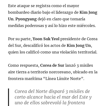
de los cuales cayó a poco más de 50
Este ataque se registra como el mayor
kilómetros de la costa (+)
bombardeo diario bajo el liderazgo de
Kim Jong
pic.twitter.com/mqm59pcskE
Un
.
Pyongyang
dejó en claro que tomaría
medidas poderosas y así lo hizo este miércoles.
— 𝑎𝑣𝑎 ◡̈ (@jeon_vantella)
November
2, 2022
Por su parte,
Yoon Suk Yeol
presidente de Corea
del Sur, descalificó los actos de
Kim Jong Un
,
quien los calificó como una violación territorial.
Como respuesta,
Corea de Sur
lanzó 3 misiles
aire tierra a territorio norcoreano, ubicado en la
frontera marítima “Línea Límite Norte”.
Corea del Norte disparó 3 misiles de
corto alcance hacia el mar del Este y
uno de ellos sobrevoló la frontera