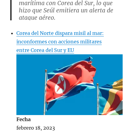
marítima con Corea del Sur, lo que
hizo que Seúl emitiera un alerta de
ataque aéreo.
Esto se produce por primera vez desde
el fin de la Guerra de Corea en 1953.
Corea del Norte dispara misil al mar:
pic.twitter.com/f8Le8qt4zb
inconformes con acciones militares
entre Corea del Sur y EU
— Jini (@JiniChannel)
November 2,
2022
Fecha
febrero 18, 2023