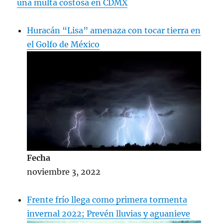
una multa costosa en CDMX
Huracán “Lisa” amenaza con tocar tierra en
el Golfo de México
Fecha
noviembre 3, 2022
Frente frío llega como primera tormenta
invernal 2022; Prevén lluvias y aguanieve