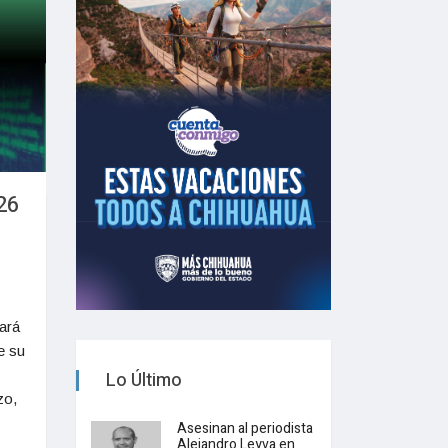
26
ará
e su
Lo Último
zo,
Asesinan al periodista
Alejandro Leyva en