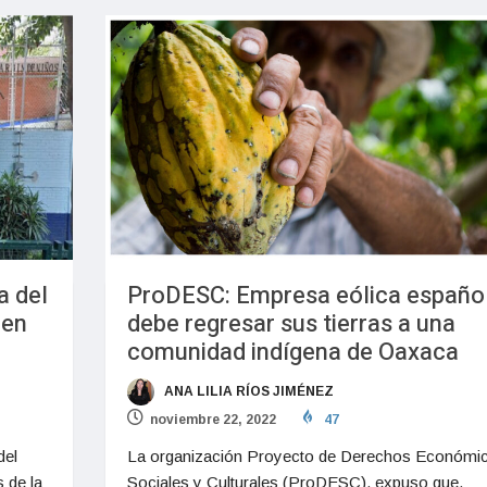
a del
ProDESC: Empresa eólica españo
 en
debe regresar sus tierras a una
comunidad indígena de Oaxaca
ANA LILIA RÍOS JIMÉNEZ
noviembre 22, 2022
47
del
La organización Proyecto de Derechos Económi
 de la
Sociales y Culturales (ProDESC), expuso que,