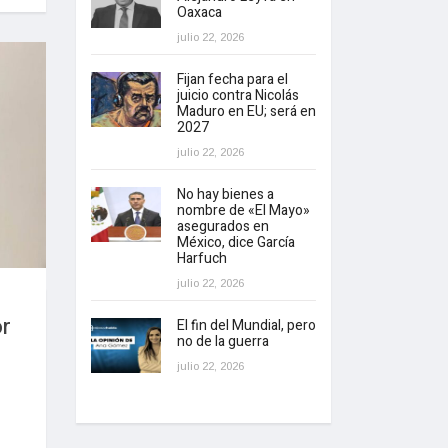
Oaxaca
julio 22, 2026
Fijan fecha para el
juicio contra Nicolás
Maduro en EU; será en
2027
julio 22, 2026
No hay bienes a
nombre de «El Mayo»
asegurados en
México, dice García
Harfuch
julio 22, 2026
or
El fin del Mundial, pero
no de la guerra
julio 22, 2026