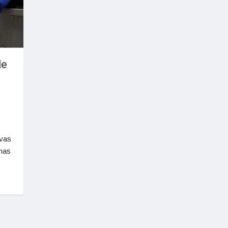
de
ivas
enas