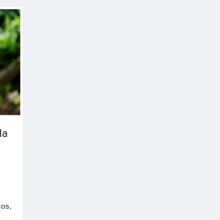
la
cos,