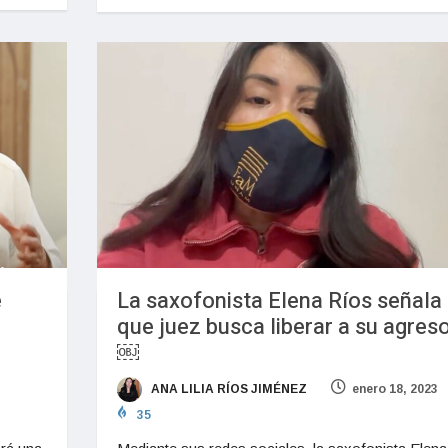
e
La saxofonista Elena Ríos señala
que juez busca liberar a su agres
￼
ANA LILIA RÍOS JIMÉNEZ
enero 18, 2023
35