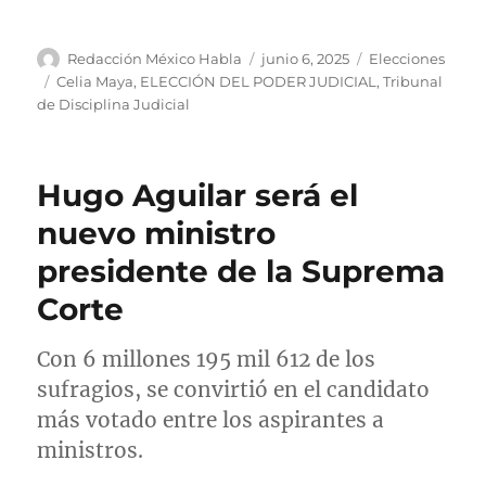
A
P
C
Redacción México Habla
junio 6, 2025
Elecciones
u
u
a
E
Celia Maya
,
ELECCIÓN DEL PODER JUDICIAL
,
Tribunal
t
b
t
t
de Disciplina Judicial
o
l
e
i
r
i
g
q
c
o
u
Hugo Aguilar será el
a
r
e
d
í
t
nuevo ministro
o
a
a
presidente de la Suprema
e
s
s
l
Corte
Con 6 millones 195 mil 612 de los
sufragios, se convirtió en el candidato
más votado entre los aspirantes a
ministros.