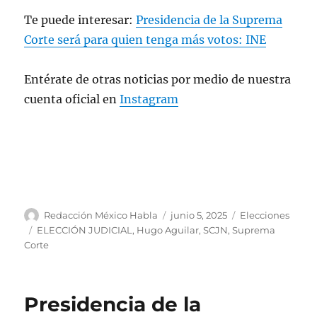
Te puede interesar:
Presidencia de la Suprema
Corte será para quien tenga más votos: INE
Entérate de otras noticias por medio de nuestra
cuenta oficial en
Instagram
A
P
C
Redacción México Habla
junio 5, 2025
Elecciones
u
u
a
E
ELECCIÓN JUDICIAL
,
Hugo Aguilar
,
SCJN
,
Suprema
t
b
t
t
Corte
o
l
e
i
r
i
g
q
c
o
u
Presidencia de la
a
r
e