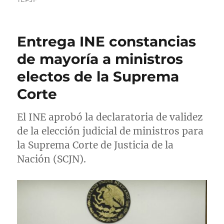
o
l
e
i
r
i
g
q
c
o
u
Entrega INE constancias
a
r
e
d
í
t
de mayoría a ministros
o
a
a
electos de la Suprema
e
s
s
l
Corte
El INE aprobó la declaratoria de validez
de la elección judicial de ministros para
la Suprema Corte de Justicia de la
Nación (SCJN).