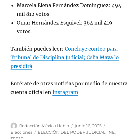
Marcela Elena Fernández Domínguez: 494
mil 812 votos
Omar Hernández Esquivel: 364 mil 419
votos.
También puedes leer:
Concluye conteo para
Tribunal de Disciplina Judicial; Celia Maya lo
presidirá
Entérate de otras noticias por medio de nuestra
cuenta oficial en
Instagram
A
P
C
Redacción México Habla
junio 16, 2025
u
u
a
E
Elecciones
ELECCIÓN DEL PODER JUDICIAL
,
INE
,
t
b
t
t
TEPJF