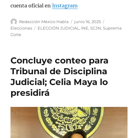
cuenta oficial en
Instagram
A
P
C
Redacción México Habla
junio 16, 2025
u
u
a
E
Elecciones
ELECCIÓN JUDICIAL
,
INE
,
SCJN
,
Suprema
t
b
t
t
Corte
o
l
e
i
r
i
g
q
c
o
u
Concluye conteo para
a
r
e
d
í
t
Tribunal de Disciplina
o
a
a
Judicial; Celia Maya lo
e
s
s
l
presidirá