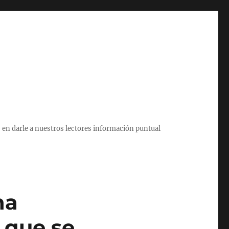
 en darle a nuestros lectores información puntual
na
s que se