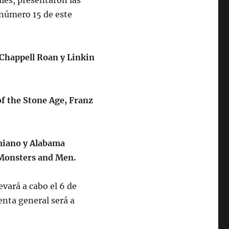
ales, presentaron las
 número 15 de este
 Chappell Roan y Linkin
f the Stone Age, Franz
miano y Alabama
 Monsters and Men.
vará a cabo el 6 de
venta general será a