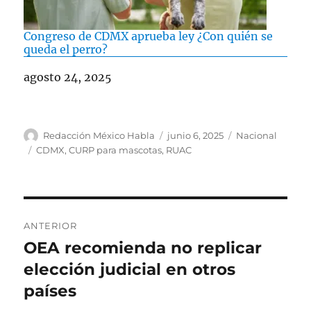
Congreso de CDMX aprueba ley ¿Con quién se
queda el perro?
Fecha
agosto 24, 2025
A
P
C
Redacción México Habla
junio 6, 2025
Nacional
u
u
a
E
CDMX
,
CURP para mascotas
,
RUAC
t
b
t
t
o
l
e
i
r
i
g
q
c
o
u
N
a
r
e
ANTERIOR
d
í
t
a
OEA recomienda no replicar
E
o
a
a
n
elección judicial en otros
e
s
s
v
l
t
países
e
r