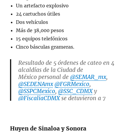
Un artefacto explosivo
24 cartuchos útiles
Dos vehículos
Más de 38,000 pesos
15 equipos telefónicos
Cinco básculas grameras.
Resultado de 5 órdenes de cateo en 4
alcaldías de la Ciudad de
México personal de
@SEMAR_mx
,
@SEDENAmx
@FGRMexico
,
@SSPCMexico
,
@SSC_CDMX
y
@FiscaliaCDMX
se detuvieron a 7
personas, droga, armas de fuego,
cartuchos, granadas,y un artefacto
explosivo.
Huyen de Sinaloa y Sonora