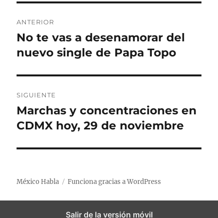
c
o
u
N
a
r
e
ANTERIOR
d
í
t
a
No te vas a desenamorar del
E
o
a
a
n
nuevo single de Papa Topo
e
s
s
v
l
t
e
r
a
g
SIGUIENTE
d
Marchas y concentraciones en
E
a
a
n
CDMX hoy, 29 de noviembre
a
c
t
n
r
i
t
a
e
ó
d
México Habla
Funciona gracias a WordPress
r
a
n
i
s
o
Salir de la versión móvil
d