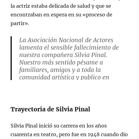
la actriz estaba delicada de salud y que se
encontraban en espera en su «proceso de
partir».
La Asociación Nacional de Actores
lamenta el sensible fallecimiento de
nuestra compañera Silvia Pinal.
Nuestro más sentido pésame a
familiares, amigos y a toda la
comunidad artística y publico en
general que sufre hoy de esta gran
pérdida. Que en Paz Descanse.
pic.twitter.com/0G5oCI9vBO
Trayectoria de Silvia Pinal
— Asociación Nacional de Actores
(@andactores)
November 29, 2024
Silvia Pinal inició su carrera en los años
cuarenta en teatro, pero fue en 1948 cuando dio