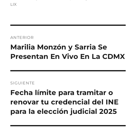
t
b
t
t
LIX
o
l
e
i
r
i
g
q
c
o
u
a
r
e
N
d
í
t
ANTERIOR
o
a
a
a
Marilia Monzón y Sarria Se
E
e
s
s
n
Presentan En Vivo En La CDMX
l
v
t
e
r
a
g
SIGUIENTE
d
Fecha límite para tramitar o
E
a
a
n
renovar tu credencial del INE
a
c
t
para la elección judicial 2025
n
r
i
t
a
e
ó
d