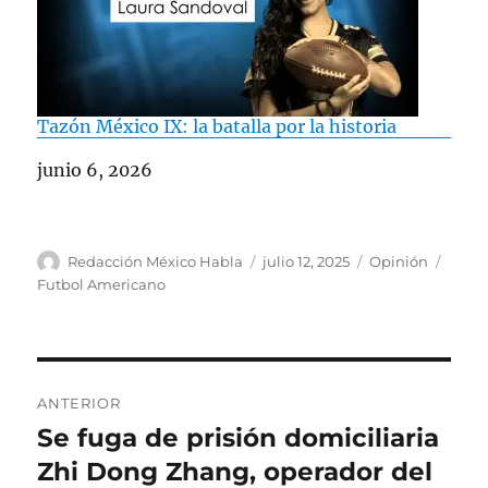
Tazón México IX: la batalla por la historia
Fecha
junio 6, 2026
A
P
C
E
Redacción México Habla
julio 12, 2025
Opinión
u
u
a
t
Futbol Americano
t
b
t
i
o
l
e
q
r
i
g
u
c
o
e
N
a
r
t
ANTERIOR
d
í
a
a
Se fuga de prisión domiciliaria
E
o
a
s
n
Zhi Dong Zhang, operador del
e
s
v