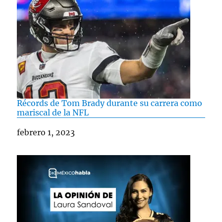
Récords de Tom Brady durante su carrera como
mariscal de la NFL
Fecha
febrero 1, 2023