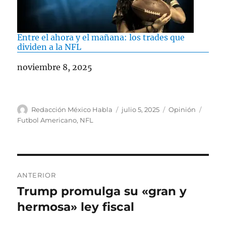
Entre el ahora y el mañana: los trades que
dividen a la NFL
Fecha
noviembre 8, 2025
A
P
C
E
Redacción México Habla
julio 5, 2025
Opinión
u
u
a
t
Futbol Americano
,
NFL
t
b
t
i
o
l
e
q
r
i
g
u
c
o
e
N
a
r
t
ANTERIOR
d
í
a
a
Trump promulga su «gran y
E
o
a
s
n
hermosa» ley fiscal
e
s
v
l
t