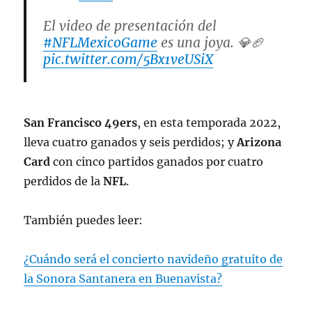
El video de presentación del
#NFLMexicoGame
es una joya. 💎🏈
pic.twitter.com/5Bx1veUSiX
— Victor Hasbani (@VictorHasbani84)
November 18, 2022
San Francisco 49ers
, en esta temporada 2022,
lleva cuatro ganados y seis perdidos; y
Arizona
Card
con cinco partidos ganados por cuatro
perdidos de la
NFL
.
También puedes leer:
¿Cuándo será el concierto navideño gratuito de
la Sonora Santanera en Buenavista?