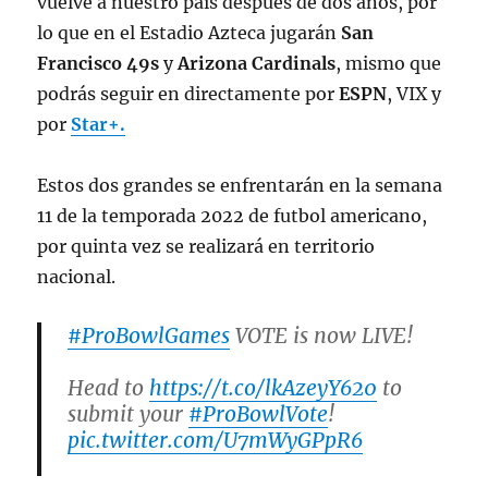
vuelve a nuestro país después de dos años, por
lo que en el Estadio Azteca jugarán
San
Francisco 49s
y
Arizona Cardinals
, mismo que
podrás seguir en directamente por
ESPN
, VIX y
por
Star+.
Estos dos grandes se enfrentarán en la semana
11 de la temporada 2022 de futbol americano,
por quinta vez se realizará en territorio
nacional.
#ProBowlGames
VOTE is now LIVE!
Head to
https://t.co/lkAzeyY620
to
submit your
#ProBowlVote
!
pic.twitter.com/U7mWyGPpR6