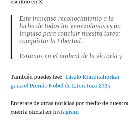
escribió en X.
Este inmenso reconocimiento a la
lucha de todos los venezolanos es un
impulso para concluir nuestra tarea:
conquistar la Libertad.
Estamos en el umbral de la victoria y
hoy más que nunca contamos con el
Presidente Trump, el pueblo de los
También puedes leer:
László Krasznahorkai
Estados Unidos, los pueblos de
América…
gana el Premio Nobel de Literatura 2025
— María Corina Machado
Entérate de otras noticias por medio de nuestra
(@MariaCorinaYA)
October 10, 2025
cuenta oficial en
Instagram