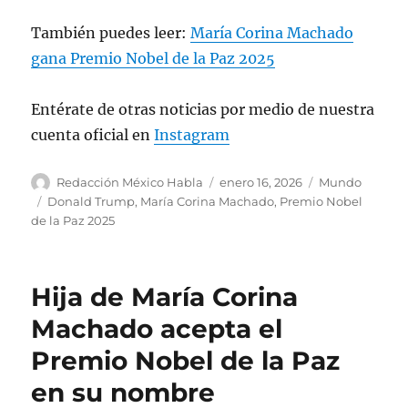
También puedes leer:
María Corina Machado
gana Premio Nobel de la Paz 2025
Entérate de otras noticias por medio de nuestra
cuenta oficial en
Instagram
A
P
C
Redacción México Habla
enero 16, 2026
Mundo
u
u
a
E
Donald Trump
,
María Corina Machado
,
Premio Nobel
t
b
t
t
de la Paz 2025
o
l
e
i
r
i
g
q
c
o
u
Hija de María Corina
a
r
e
d
í
t
Machado acepta el
o
a
a
Premio Nobel de la Paz
e
s
s
l
en su nombre