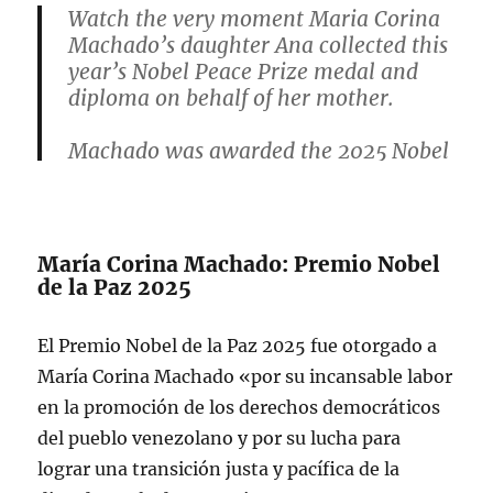
Watch the very moment Maria Corina
Machado’s daughter Ana collected this
year’s Nobel Peace Prize medal and
diploma on behalf of her mother.
Machado was awarded the 2025 Nobel
Peace Prize for her tireless work
promoting democratic rights for the
people of Venezuela.
María Corina Machado: Premio Nobel
Learn…
pic.twitter.com/gLORIbv50T
de la Paz 2025
— The Nobel Prize (@NobelPrize)
El Premio Nobel de la Paz 2025 fue otorgado a
December 10, 2025
María Corina Machado «por su incansable labor
en la promoción de los derechos democráticos
del pueblo venezolano y por su lucha para
lograr una transición justa y pacífica de la