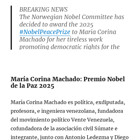
BREAKING NEWS
The Norwegian Nobel Committee has
decided to award the 2025
#NobelPeacePrize
to Maria Corina
Machado for her tireless work
promoting democratic rights for the
people of Venezuela and for her
struggle to achieve a just and peaceful
transition from dictatorship to…
pic.twitter.com/Zgth8KNJk9
María Corina Machado: Premio Nobel
de la Paz 2025
— The Nobel Prize (@NobelPrize)
October 10, 2025
María Corina Machado es política, exdiputada,
profesora, e ingeniera venezolana, fundadora
del movimiento político Vente Venezuela,
cofundadora de la asociación civil Súmate e
integrante, junto con Antonio Ledezma y Diego