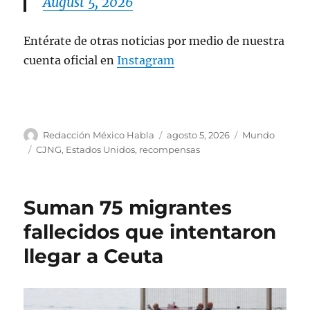
August 5, 2026
Entérate de otras noticias por medio de nuestra
cuenta oficial en
Instagram
A
P
C
Redacción México Habla
agosto 5, 2026
Mundo
u
u
a
E
CJNG
,
Estados Unidos
,
recompensas
t
b
t
t
o
l
e
i
r
i
g
q
Suman 75 migrantes
c
o
u
a
r
e
fallecidos que intentaron
d
í
t
llegar a Ceuta
o
a
a
e
s
s
l