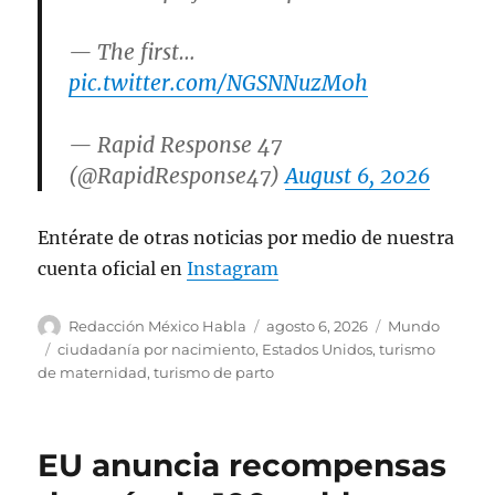
— The first…
pic.twitter.com/NGSNNuzM0h
— Rapid Response 47
(@RapidResponse47)
August 6, 2026
Entérate de otras noticias por medio de nuestra
cuenta oficial en
Instagram
A
P
C
Redacción México Habla
agosto 6, 2026
Mundo
u
u
a
E
ciudadanía por nacimiento
,
Estados Unidos
,
turismo
t
b
t
t
de maternidad
,
turismo de parto
o
l
e
i
r
i
g
q
c
o
u
EU anuncia recompensas
a
r
e
d
í
t