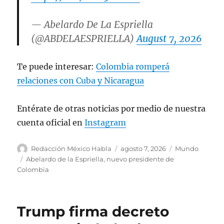
— Abelardo De La Espriella
(@ABDELAESPRIELLA)
August 7, 2026
Te puede interesar:
Colombia romperá
relaciones con Cuba y Nicaragua
Entérate de otras noticias por medio de nuestra
cuenta oficial en
Instagram
A
P
C
Redacción México Habla
agosto 7, 2026
Mundo
u
u
a
E
Abelardo de la Espriella
,
nuevo presidente de
t
b
t
t
Colombia
o
l
e
i
r
i
g
q
c
o
u
Trump firma decreto
a
r
e
d
í
t