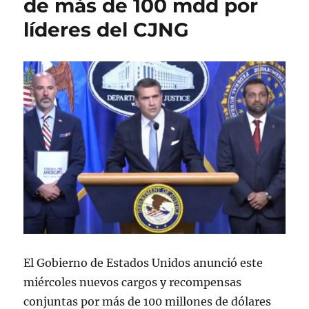
de más de 100 mdd por
o
a
a
líderes del CJNG
e
s
s
l
El Gobierno de Estados Unidos anunció este
miércoles nuevos cargos y recompensas
conjuntas por más de 100 millones de dólares