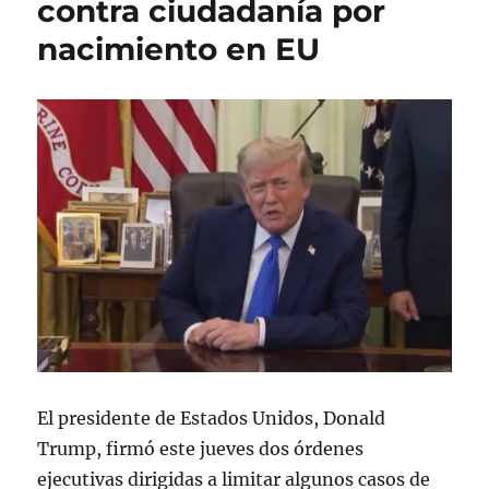
contra ciudadanía por
o
a
a
nacimiento en EU
e
s
s
l
El presidente de Estados Unidos, Donald
Trump, firmó este jueves dos órdenes
ejecutivas dirigidas a limitar algunos casos de