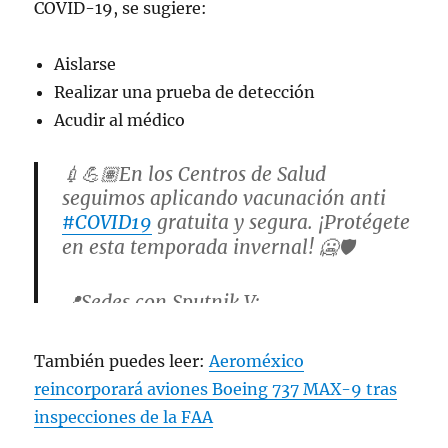
COVID-19, se sugiere:
Aislarse
Realizar una prueba de detección
Acudir al médico
💉💪🏽En los Centros de Salud
seguimos aplicando vacunación anti
#COVID19
gratuita y segura. ¡Protégete
en esta temporada invernal! 🥶🛡️
📍Sedes con Sputnik V:
https://t.co/Bvck9HsEyn
También puedes leer:
Aeroméxico
📍En unidades T-II y T-III contamos
reincorporará aviones Boeing 737 MAX-9 tras
con Abdala:
https://t.co/bmcmSMzHfZ
inspecciones de la FAA
pic.twitter.com/R58JkPpp8j