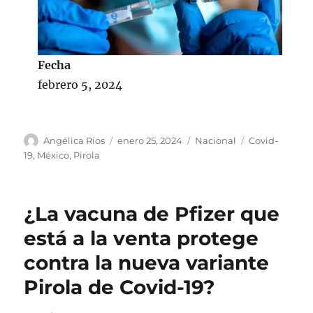
Fecha
febrero 5, 2024
A
P
C
E
Angélica Ríos
enero 25, 2024
Nacional
Covid-
u
u
a
t
19
,
México
,
Pirola
t
b
t
i
o
l
e
q
r
i
g
u
¿La vacuna de Pfizer que
c
o
e
a
r
t
está a la venta protege
d
í
a
contra la nueva variante
o
a
s
e
s
Pirola de Covid-19?
l