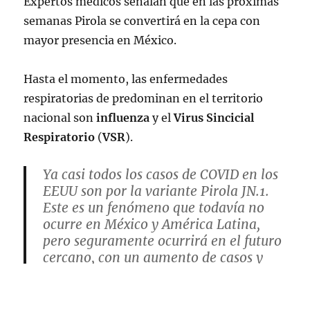
Expertos médicos señalan que en las próximas
semanas Pirola se convertirá en la cepa con
mayor presencia en México.
Hasta el momento, las enfermedades
respiratorias de predominan en el territorio
nacional son
influenza
y el
Virus Sincicial
Respiratorio
(
VSR
).
Ya casi todos los casos de COVID en los
EEUU son por la variante Pirola JN.1.
Este es un fenómeno que todavía no
ocurre en México y América Latina,
pero seguramente ocurrirá en el futuro
cercano, con un aumento de casos y
hospitalizaciones.
https://t.co/iLuUiuG4Mj
pic.twitter.com/oCe6CznxUk