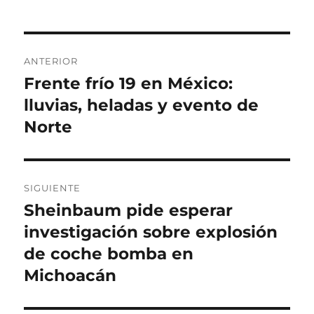
o
l
e
i
r
i
g
q
c
o
u
N
a
r
e
ANTERIOR
d
í
t
a
Frente frío 19 en México:
E
o
a
a
n
lluvias, heladas y evento de
e
s
s
v
l
t
Norte
e
r
a
g
d
SIGUIENTE
a
a
Sheinbaum pide esperar
E
a
c
n
investigación sobre explosión
n
t
i
de coche bomba en
t
r
Michoacán
e
ó
a
r
d
n