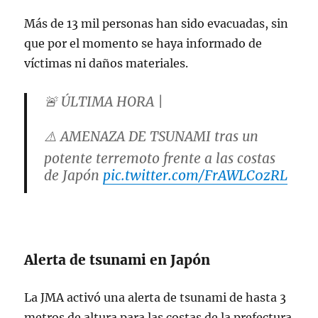
Más de 13 mil personas han sido evacuadas, sin
que por el momento se haya informado de
víctimas ni daños materiales.
🚨 ÚLTIMA HORA |
⚠️ AMENAZA DE TSUNAMI tras un
potente terremoto frente a las costas
de Japón
pic.twitter.com/FrAWLC0zRL
— Al Furkán (@AngelVazquez40)
December 8, 2025
Alerta de tsunami en Japón
La JMA activó una alerta de tsunami de hasta 3
metros de altura para las costas de la prefectura