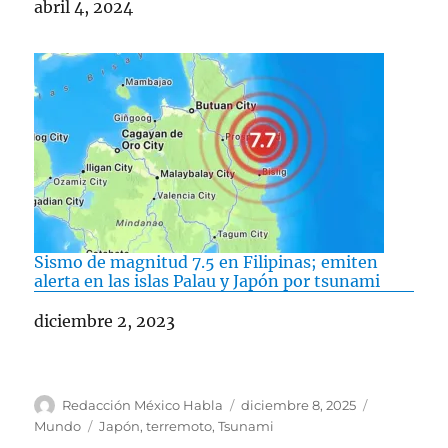
Fecha
abril 4, 2024
Sismo de magnitud 7.5 en Filipinas; emiten
alerta en las islas Palau y Japón por tsunami
Fecha
diciembre 2, 2023
A
P
C
Redacción México Habla
diciembre 8, 2025
u
u
a
E
Mundo
Japón
,
terremoto
,
Tsunami
t
b
t
t