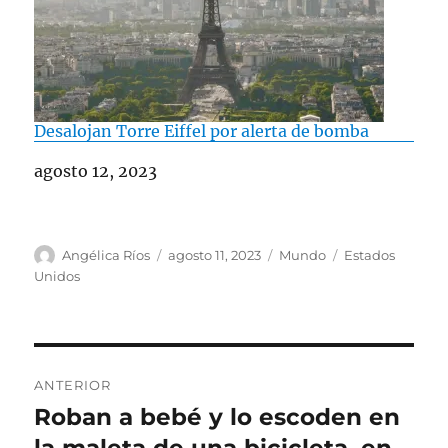
Desalojan Torre Eiffel por alerta de bomba
Fecha
agosto 12, 2023
A
P
C
E
Angélica Ríos
agosto 11, 2023
Mundo
Estados
u
u
a
t
Unidos
t
b
t
i
o
l
e
q
r
i
g
u
c
o
e
N
a
r
t
ANTERIOR
d
í
a
a
Roban a bebé y lo escoden en
E
o
a
s
n
e
s