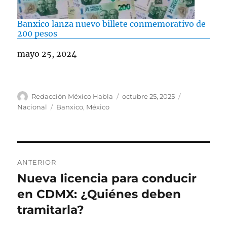
Banxico lanza nuevo billete conmemorativo de
200 pesos
Fecha
mayo 25, 2024
A
P
C
Redacción México Habla
octubre 25, 2025
u
u
a
E
Nacional
Banxico
,
México
t
b
t
t
o
l
e
i
r
i
g
q
c
o
u
N
a
r
e
ANTERIOR
d
í
t
a
Nueva licencia para conducir
E
o
a
a
n
en CDMX: ¿Quiénes deben
e
s
s
v
l
t
tramitarla?
e
r