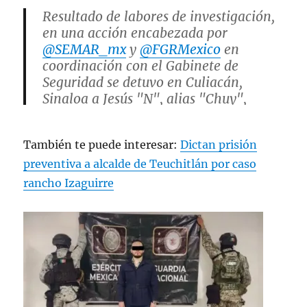
Resultado de labores de investigación,
en una acción encabezada por
@SEMAR_mx
y
@FGRMexico
en
coordinación con el Gabinete de
Seguridad se detuvo en Culiacán,
Sinaloa a Jesús "N", alias "Chuy",
integrante del "Cártel de Sinaloa",
quien cuenta con una orden de
También te puede interesar:
Dictan prisión
aprehensión con…
pic.twitter.com/u0tYgk3KBR
preventiva a alcalde de Teuchitlán por caso
rancho Izaguirre
— Omar H Garcia Harfuch
(@OHarfuch)
May 6, 2025