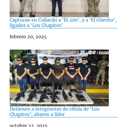
Capturan en Culiacán a ‘El 200’, y a ‘El Güerito’,
ligados a ‘Los Chapitos’
Fecha
febrero 20, 2025
Detienen a integrantes de célula de ‘Los
Chapitos’; abaten a líder
Fecha
octubre 22, 2025