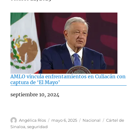
AMLO vincula enfrentamientos en Culiacán con
captura de ‘El Mayo’
Fecha
septiembre 10, 2024
A
P
C
E
Angélica Ríos
mayo 6, 2025
Nacional
Cártel de
u
u
a
t
Sinaloa
,
seguridad
t
b
t
i