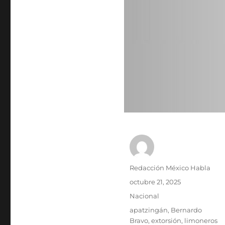
A
Redacción México Habla
u
P
octubre 21, 2025
t
u
C
Nacional
o
b
a
r
E
apatzingán
,
Bernardo
l
t
t
Bravo
,
extorsión
,
limoneros
i