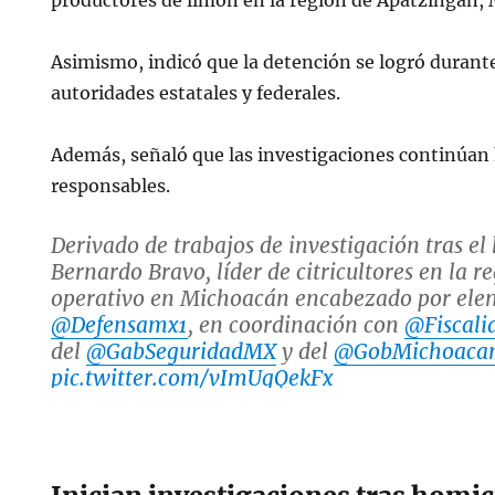
productores de limón en la región de Apatzingán,
Asimismo, indicó que la detención se logró durant
autoridades estatales y federales.
Además, señaló que las investigaciones continúan 
responsables.
Derivado de trabajos de investigación tras el
Bernardo Bravo, líder de citricultores en la re
operativo en Michoacán encabezado por ele
@Defensamx1
, en coordinación con
@Fiscali
del
@GabSeguridadMX
y del
@GobMichoaca
pic.twitter.com/vImUgQekFx
— Omar H Garcia Harfuch (@OHarfuch)
Oct