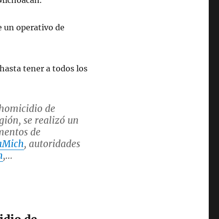
 Michoacán.
e un operativo de
hasta tener a todos los
 homicidio de
gión, se realizó un
mentos de
aMich
, autoridades
n
,…
ober 21, 2025