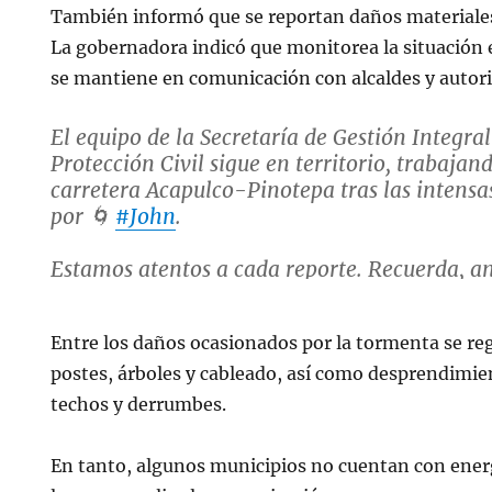
También informó que se reportan daños materiales
La gobernadora indicó que monitorea la situación e
se mantiene en comunicación con alcaldes y autori
El equipo de la Secretaría de Gestión Integral
Protección Civil sigue en territorio, trabajan
carretera Acapulco-Pinotepa tras las intensa
por 🌀
#John
.
Estamos atentos a cada reporte. Recuerda, an
emergencia,…
https://t.co/yQjnMzKhfe
Entre los daños ocasionados por la tormenta se reg
— Evelyn Salgado Pineda (@EvelynSalgado
postes, árboles y cableado, así como desprendimie
2024
techos y derrumbes.
En tanto, algunos municipios no cuentan con energí