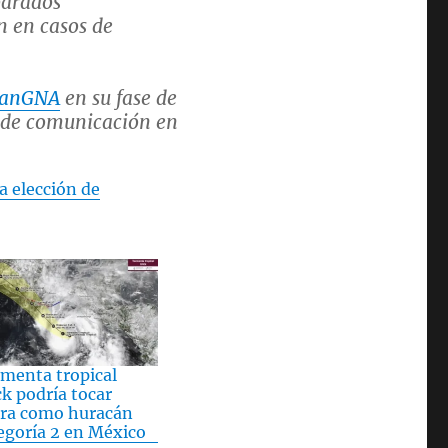
arados
 en casos de
lanGNA
en su fase de
s de comunicación en
a elección de
4, 2024
menta tropical
ck podría tocar
rra como huracán
egoría 2 en México