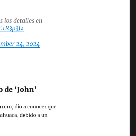
s los detalles en
QE1R3p3Jz
ember 24, 2024
o de ‘John’
rero, dio a conocer que
lahuaca, debido a un