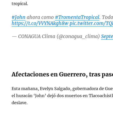
tropical.
#John
ahora como
#TromentaTropical
. Todo
https://t.co/VVYNAkgh8w
pic.twitter.com/T
— CONAGUA Clima (@conagua_clima)
Sept
Afectaciones en Guerrero, tras pas
Esta mañana, Evelyn Salgado, gobernadora de Guer
el huracán ‘John’ dejó dos muertos en Tlacoachist
deslave.