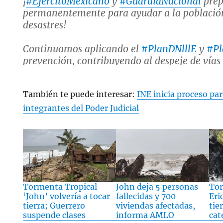
¡
#EjércitoMexicano
y
#GuardiaNacional
prep
permanentemente para ayudar a la población
desastres!
Continuamos aplicando el
#PlanDNlllE
y
#P
prevención, contribuyendo al despeje de vía
las carreteras principales del estado…
pic.twitter.com/WYidG29hWi
También te puede interesar:
INE inicia proceso par
integrantes del Poder Judicial
— @SEDENAmx (@SEDENAmx)
September 2
Tormenta Tropical
John deja 5 personas
Tor
‘John’ volvería a tocar
fallecidas y 700
Eri
tierra; Guerrero
viviendas afectadas,
tie
suspende clases
informa AMLO
cat