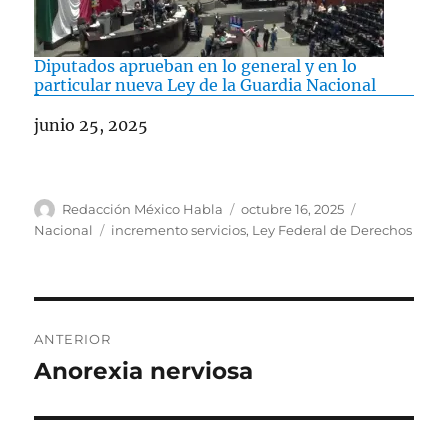
Diputados aprueban en lo general y en lo
particular nueva Ley de la Guardia Nacional
Fecha
junio 25, 2025
A
P
C
Redacción México Habla
octubre 16, 2025
u
u
a
E
Nacional
incremento servicios
,
Ley Federal de Derechos
t
b
t
t
o
l
e
i
r
i
g
q
c
o
u
N
a
r
e
ANTERIOR
d
í
t
a
Anorexia nerviosa
E
o
a
a
n
e
s
s
v
l
t
e