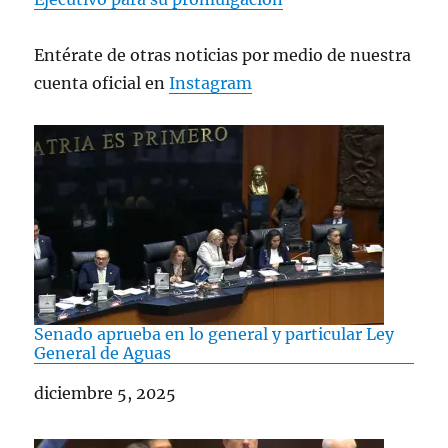
Entérate de otras noticias por medio de nuestra
cuenta oficial en
Instagram
Senado aprueba en lo general y particular Ley
General de Aguas
Fecha
diciembre 5, 2025