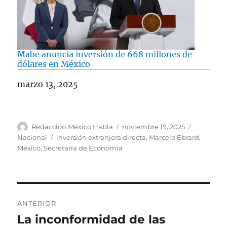
Mabe anuncia inversión de 668 millones de
dólares en México
Fecha
marzo 13, 2025
A
P
C
Redacción México Habla
noviembre 19, 2025
u
u
a
E
Nacional
inversión extranjera directa
,
Marcelo Ebrard
,
t
b
t
t
México
,
Secretaría de Economía
o
l
e
i
r
i
g
q
c
o
u
a
r
e
N
d
í
t
ANTERIOR
o
a
a
a
La inconformidad de las
E
e
s
s