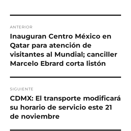
o
l
e
i
r
i
g
q
c
o
u
a
r
e
N
d
í
t
ANTERIOR
o
a
a
a
Inauguran Centro México en
E
e
s
s
n
Qatar para atención de
l
v
t
visitantes al Mundial; canciller
e
r
Marcelo Ebrard corta listón
a
g
d
a
a
SIGUIENTE
a
c
CDMX: El transporte modificará
E
n
i
n
su horario de servicio este 21
t
t
de noviembre
e
ó
r
r
a