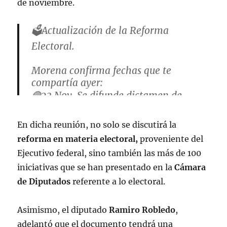
de noviembre.
🗳️Actualización de la Reforma
Electoral.
Morena confirma fechas que te
compartía ayer:
🟣23 Nov. Se difunde dictamen de
reforma constitucional.
🟣29 Nov. Se vota en comisiones.
En dicha reunión, no solo se discutirá la
reforma en materia electoral,
🟣29-30 Nov. Se vota en el pleno de la
proveniente del
Ejecutivo federal, sino también las más de 100
Cámara de Diputados.
pic.twitter.com/516pgjlY6E
iniciativas que se han presentado en la
Cámara
de Diputados
referente a lo electoral.
— Juan Ortiz 🗳️👁‍🗨 (@Juan_OrtizMX)
November 18, 2022
Asimismo, el diputado
Ramiro Robledo
,
adelantó que el documento tendrá una