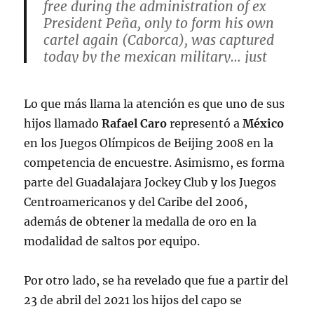
free during the administration of ex
President Peña, only to form his own
cartel again (Caborca), was captured
today by the mexican military… just
after
@lopezobrador_
met with
Biden… coincidence?
Lo que más llama la atención es que uno de sus
pic.twitter.com/Apa5YPY7Xx
hijos llamado
Rafael Caro
representó a
México
— David Wolf (@DavidWolf777)
July 15,
en los Juegos Olímpicos de Beijing 2008 en la
2022
competencia de encuestre. Asimismo, es forma
parte del Guadalajara Jockey Club y los Juegos
Centroamericanos y del Caribe del 2006,
además de obtener la medalla de oro en la
modalidad de saltos por equipo.
Por otro lado, se ha revelado que fue a partir del
23 de abril del 2021 los hijos del capo se