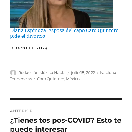
Diana Espinoza, esposa del capo Caro Quintero
pide el divorcio
Fecha
febrero 10, 2023
A
P
C
Redacción México Habla
julio 18, 2022
Nacional
,
u
u
a
E
Tendencias
Caro Quintero
,
México
t
b
t
t
o
l
e
i
r
i
g
q
c
o
u
N
a
r
e
ANTERIOR
d
í
t
a
¿Tienes tos pos-COVID? Esto te
E
o
a
a
n
puede interesar
e
s
s
v