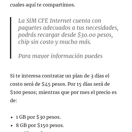
cuales aquí te compartimos.
La SIM CFE Internet cuenta con
paquetes adecuados a tus necesidades,
podrás recargar desde $30.00 pesos,
chip sin costo y mucho más.
Para mayor información puedes
ingresar a:
https://t.co/Y6CkJHduIk
#NosTransform
Si te interesa contratar un plan de 3 días el
amosParaTi
pic.twitter.com/k3WQ3okpCP
costo será de $45 pesos. Por 15 días será de
$100 pesos; mientras que por mes el precio es
— Financiera para el Bienestar
de:
(@FinabienMex)
February 4, 2023
1 GB por $30 pesos.
8 GB por $150 pesos.