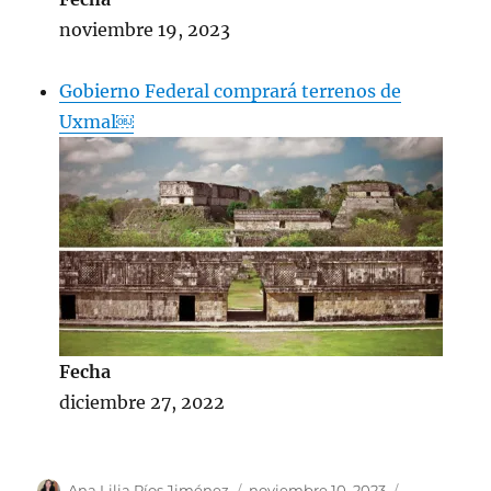
noviembre 19, 2023
Gobierno Federal comprará terrenos de
Uxmal￼
Fecha
diciembre 27, 2022
A
P
C
Ana Lilia Ríos Jiménez
noviembre 10, 2023