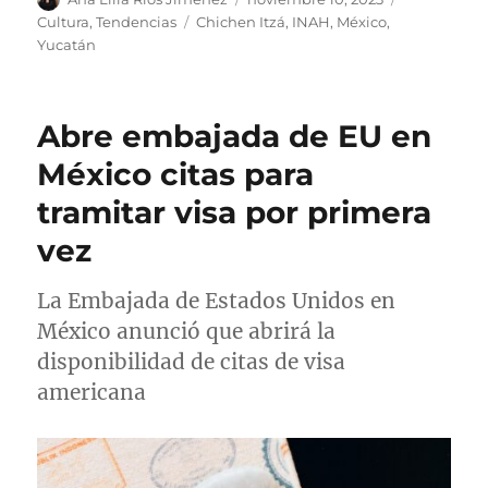
u
u
a
E
Cultura
,
Tendencias
Chichen Itzá
,
INAH
,
México
,
t
b
t
t
Yucatán
o
l
e
i
r
i
g
q
c
o
u
Abre embajada de EU en
a
r
e
d
í
t
México citas para
o
a
a
tramitar visa por primera
e
s
s
l
vez
La Embajada de Estados Unidos en
México anunció que abrirá la
disponibilidad de citas de visa
americana