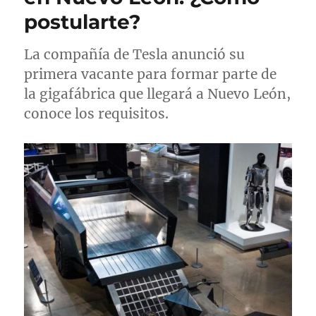
e
s
s
postularte?
l
La compañía de Tesla anunció su
primera vacante para formar parte de
la gigafábrica que llegará a Nuevo León,
conoce los requisitos.