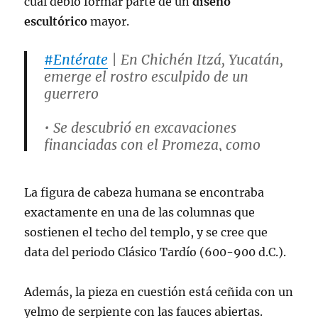
cual debió formar parte de un
diseño
escultórico
mayor.
#Entérate
| En Chichén Itzá, Yucatán,
emerge el rostro esculpido de un
guerrero
• Se descubrió en excavaciones
financiadas con el Promeza, como
parte del relleno constructivo de un
basamento del conjunto Casa Colorada
La figura de cabeza humana se encontraba
exactamente en una de las columnas que
Lee más en nuestro
#boletín
👉
sostienen el techo del templo, y se cree que
https://t.co/BmhlqcQ6QN
pic.twitter.com/ykBKmi0KQ9
data del periodo Clásico Tardío (600-900 d.C.).
— INAH (@INAHmx)
November 10,
Además, la pieza en cuestión está ceñida con un
2023
yelmo de serpiente con las fauces abiertas.