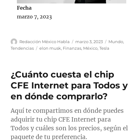
Fecha
marzo 7, 2023
A
P
C
Redacción México Habla
marzo 3, 2023
Mundo
,
u
u
a
E
Tendencias
elon musk
,
Finanzas
,
México
,
Tesla
t
b
t
t
o
l
e
i
r
i
g
q
¿Cuánto cuesta el chip
c
o
u
a
r
e
CFE Internet para Todos y
d
í
t
en dónde comprarlo?
o
a
a
e
s
s
l
Aquí te compartimos en dónde puedes
adquirir tu chip CFE Internet para
Todos y cuáles son los precios, según el
paquete de tu preferencia.