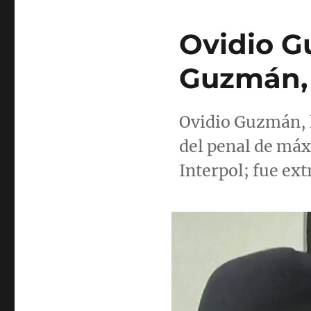
Ovidio G
Guzmán, 
Ovidio Guzmán, h
del penal de máx
Interpol; fue ex