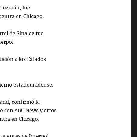
 Guzmán, fue
uentra en Chicago.
rtel de Sinaloa fue
terpol.
dición a los Estados
bierno estadounidense.
land, confirmó la
do con ABC News y otros
ntra en Chicago.
 agentes de Interpol,