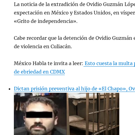
La noticia de la extradición de Ovidio Guzmán Ló
expectación en México y Estados Unidos, en víspera
«Grito de independencia».
Cabe recordar que la detención de Ovidio Guzmán 
de violencia en Culiacán.
México Habla te invita a leer:
Esto cuesta la multa 
de ebriedad en CDMX
Dictan prisión preventiva al hijo de «El Chapo», 