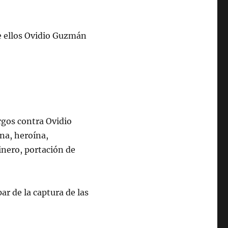
6, 2023
re ellos Ovidio Guzmán
rgos contra Ovidio
na, heroína,
inero, portación de
ar de la captura de las