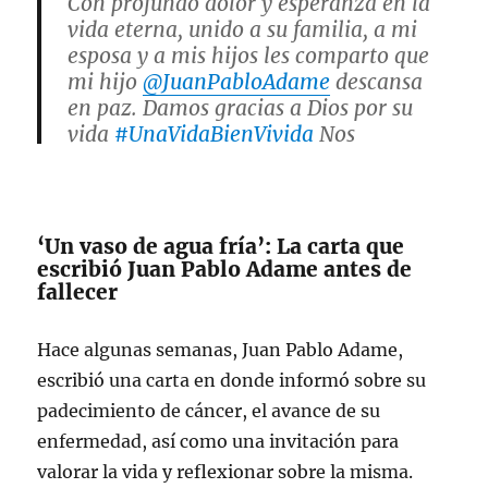
Con profundo dolor y esperanza en la
vida eterna, unido a su familia, a mi
esposa y a mis hijos les comparto que
mi hijo
@JuanPabloAdame
descansa
en paz. Damos gracias a Dios por su
vida
#UnaVidaBienVivida
Nos
encomendamos a sus oraciones.
— Marco Adame 🇲🇽 (@MarcoAdame)
December 5, 2023
‘Un vaso de agua fría’: La carta que
escribió Juan Pablo Adame antes de
fallecer
Hace algunas semanas, Juan Pablo Adame,
escribió una carta en donde informó sobre su
padecimiento de cáncer, el avance de su
enfermedad, así como una invitación para
valorar la vida y reflexionar sobre la misma.