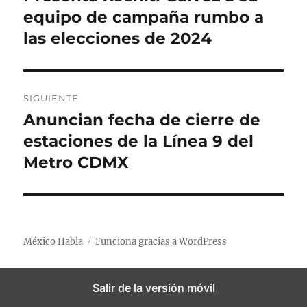
n
equipo de campaña rumbo a
l
v
t
las elecciones de 2024
e
r
a
g
d
SIGUIENTE
a
a
Anuncian fecha de cierre de
E
a
c
n
estaciones de la Línea 9 del
n
t
i
Metro CDMX
t
r
e
ó
a
r
d
n
i
a
México Habla
Funciona gracias a WordPress
o
d
s
r
i
e
:
Salir de la versión móvil
g
e