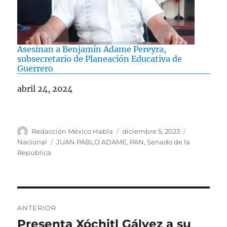
Asesinan a Benjamín Adame Pereyra,
subsecretario de Planeación Educativa de
Guerrero
Fecha
abril 24, 2024
A
P
C
Redacción México Habla
diciembre 5, 2023
u
u
a
E
Nacional
JUAN PABLO ADAME
,
PAN
,
Senado de la
t
b
t
t
República
o
l
e
i
r
i
g
q
c
o
u
a
r
e
N
d
í
t
ANTERIOR
o
a
a
a
Presenta Xóchitl Gálvez a su
E
e
s
s