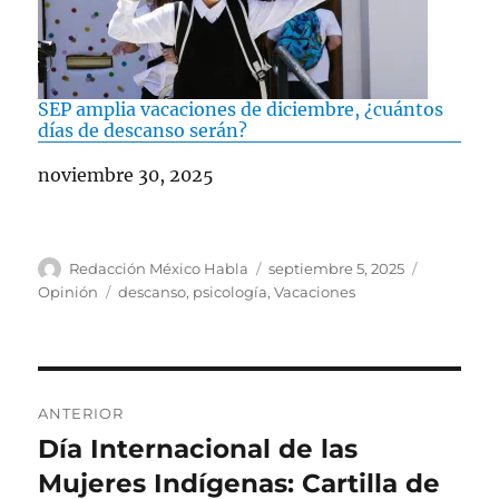
SEP amplia vacaciones de diciembre, ¿cuántos
días de descanso serán?
Fecha
noviembre 30, 2025
A
P
C
Redacción México Habla
septiembre 5, 2025
u
u
a
E
Opinión
descanso
,
psicología
,
Vacaciones
t
b
t
t
o
l
e
i
r
i
g
q
c
o
u
N
a
r
e
ANTERIOR
d
í
t
a
Día Internacional de las
E
o
a
a
n
Mujeres Indígenas: Cartilla de
e
s
s
v