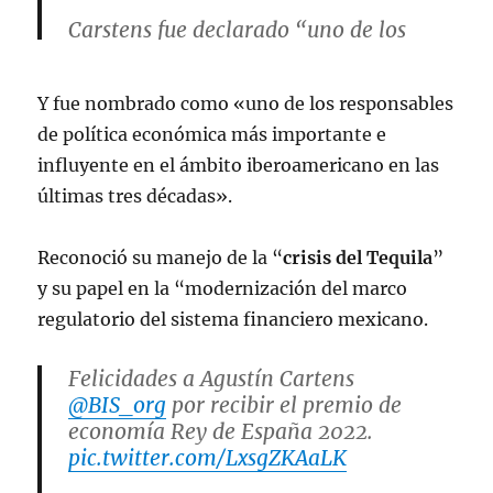
Carstens fue declarado “uno de los
responsables de política económica
más importante e influyente en el
Y fue nombrado como «uno de los responsables
ámbito iberoamericano en las últimas
tres décadas"
#AgustínCartens
de política económica más importante e
¡felicidades!
pic.twitter.com/jpIjSPyvzY
influyente en el ámbito iberoamericano en las
últimas tres décadas».
— Sociedad Civil México 🇲🇽 
(@SocCivilMx)
November 18, 2022
Reconoció su manejo de la “
crisis del Tequila
”
y su papel en la “modernización del marco
regulatorio del sistema financiero mexicano.
Felicidades a Agustín Cartens
@BIS_org
por recibir el premio de
economía Rey de España 2022.
pic.twitter.com/LxsgZKAaLK