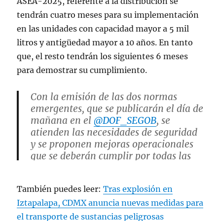
ASEA-2025, referente a la distribución se
tendrán cuatro meses para su implementación
en las unidades con capacidad mayor a 5 mil
litros y antigüedad mayor a 10 años. En tanto
que, el resto tendrán los siguientes 6 meses
para demostrar su cumplimiento.
Con la emisión de las dos normas
emergentes, que se publicarán el día de
mañana en el
@DOF_SEGOB
, se
atienden las necesidades de seguridad
y se proponen mejoras operacionales
que se deberán cumplir por todas las
unidades de transporte 🚚. Ahora, será
obligatoria la acreditación…
También puedes leer:
Tras explosión en
pic.twitter.com/WXBtnudVuG
Iztapalapa, CDMX anuncia nuevas medidas para
— SENER México (@SENER_mx)
el transporte de sustancias peligrosas