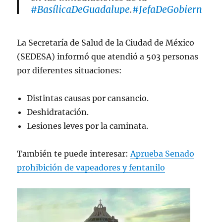
#BasílicaDeGuadalupe
.
#JefaDeGobiern
o
@ClaraBrugadaM
.
#PerrosPeregrinos
#OperativoBasílica
La Secretaría de Salud de la Ciudad de México
pic.twitter.com/bJg52ftCLJ
(SEDESA) informó que atendió a 503 personas
— SSC CDMX (@SSC_CDMX)
December
por diferentes situaciones:
11, 2024
Distintas causas por cansancio.
Deshidratación.
Lesiones leves por la caminata.
También te puede interesar:
Aprueba Senado
prohibición de vapeadores y fentanilo