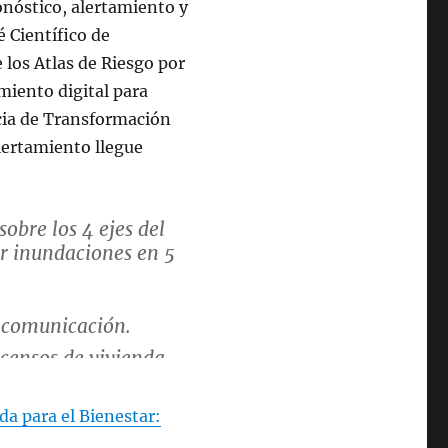
onóstico, alertamiento y
é Científico de
e los Atlas de Riesgo por
amiento digital para
cia de Transformación
lertamiento llegue
obre los 4 ejes del
r inundaciones en 5
e comunicación.
 censos de vivienda.
a para el Bienestar: