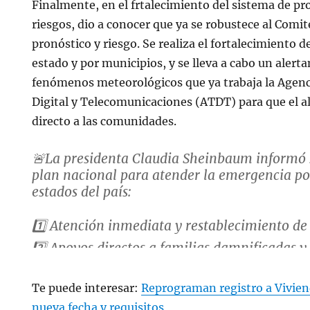
Finalmente, en el frtalecimiento del sistema de pr
riesgos, dio a conocer que ya se robustece al Comit
pronóstico y riesgo. Se realiza el fortalecimiento d
estado y por municipios, y se lleva a cabo un alert
fenómenos meteorológicos que ya trabaja la Agen
Digital y Telecomunicaciones (ATDT) para que el a
directo a las comunidades.
🚨La presidenta Claudia Sheinbaum informó s
plan nacional para atender la emergencia po
estados del país:
1️⃣ Atención inmediata y restablecimiento d
2️⃣ Apoyos directos a familias damnificadas y
3️⃣…
pic.twitter.com/k7VZiVXN9w
Te puede interesar:
Reprograman registro a Viviend
nueva fecha y requisitos