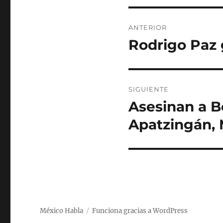
N
ANTERIOR
a
Rodrigo Paz 
E
n
v
t
e
r
SIGUIENTE
a
g
Asesinan a B
E
d
n
a
Apatzingán,
a
t
a
c
r
n
a
i
t
d
e
ó
a
r
s
n
i
México Habla
Funciona gracias a WordPress
i