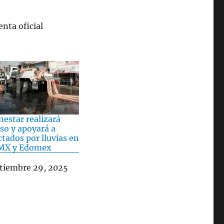
2025
nta oficial
nestar realizará
so y apoyará a
ctados por lluvias en
MX y Edomex
ha
tiembre 29, 2025