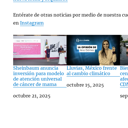
— Azucena Uresti (@azucenau)
October 20, 
Entérate de otras noticias por medio de nuestra cue
en
Instagram
Sheinbaum anuncia
Lluvias, México frente
Bie
inversión para modelo
al cambio climático
cen
de atención universal
afe
de cáncer de mama
CD
Fecha
octubre 15, 2025
Fecha
octubre 21, 2025
Fec
sep