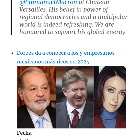
@EmmanuelMacron
at Chateau
Versailles. His belief in power of
regional democracies and a multipolar
world is indeed refreshing. We are
honoured to support his global energy
transition agenda and India / France
cooperation.
Forbes da a conocer a los 5 empresarios
pic.twitter.com/TxtEC3vfNX
mexicanos más ricos en 2025
— Gautam Adani (@gautam_adani)
July 11, 2022
Fecha