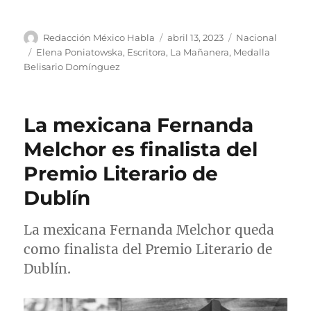
A
P
C
Redacción México Habla
abril 13, 2023
Nacional
u
u
a
E
Elena Poniatowska
,
Escritora
,
La Mañanera
,
Medalla
t
b
t
t
Belisario Domínguez
o
l
e
i
r
i
g
q
c
o
u
La mexicana Fernanda
a
r
e
d
í
t
Melchor es finalista del
o
a
a
Premio Literario de
e
s
s
l
Dublín
La mexicana Fernanda Melchor queda
como finalista del Premio Literario de
Dublín.