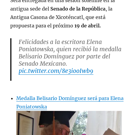
Será entregada en una sesión solemne en la
antigua sede del
Senado de la República
, la
Antigua Casona de Xicoténcatl, que está
propuesta para el próximo
19 de abril.
Felicidades a la escritora Elena
Poniatowska, quien recibió la medalla
Belisario Domínguez por parte del
Senado Mexicano.
pic.twitter.com/8e3iooIwb9
— Letras Breves (@LetrasBreves)
April
12, 2023
Medalla Belisario Domínguez será para Elena
Poniatowska