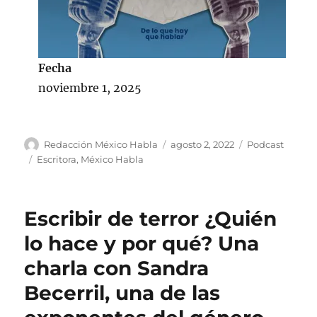
Fecha
noviembre 1, 2025
A
P
C
Redacción México Habla
agosto 2, 2022
Podcast
u
u
a
E
Escritora
,
México Habla
t
b
t
t
o
l
e
i
r
i
g
q
Escribir de terror ¿Quién
c
o
u
a
r
e
lo hace y por qué? Una
d
í
t
charla con Sandra
o
a
a
e
s
s
Becerril, una de las
l