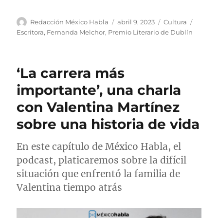
A
P
C
E
Redacción México Habla
abril 9, 2023
Cultura
u
u
a
t
Escritora
,
Fernanda Melchor
,
Premio Literario de Dublín
t
b
t
i
o
l
e
q
r
i
g
u
‘La carrera más
c
o
e
a
r
t
importante’, una charla
d
í
a
con Valentina Martínez
o
a
s
e
s
sobre una historia de vida
l
En este capítulo de México Habla, el
podcast, platicaremos sobre la difícil
situación que enfrentó la familia de
Valentina tiempo atrás