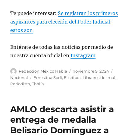
Te puede interesar:
Se registran los primeros
aspirantes para elección del Poder Judicial;
estos son
Entérate de todas las noticias por medio de
nuestra cuenta oficial en
Instagram
A
P
C
Redacción México Habla
noviembre 9, 2024
u
u
a
E
Nacional
Ernestina Sodi
,
Escritora
,
Líbranos del mal
,
t
b
t
t
Periodista
,
Thalía
o
l
e
i
r
i
g
q
c
o
u
AMLO descarta asistir a
a
r
e
d
í
t
entrega de medalla
o
a
a
Belisario Domínguez a
e
s
s
l