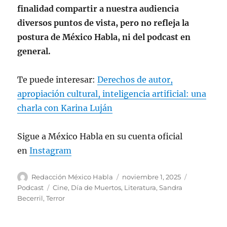
finalidad compartir a nuestra audiencia
diversos puntos de vista, pero no refleja la
postura de México Habla, ni del podcast en
general.
Te puede interesar:
Derechos de autor,
apropiación cultural, inteligencia artificial: una
charla con Karina Luján
Sigue a México Habla en su cuenta oficial
en
Instagram
A
P
C
Redacción México Habla
noviembre 1, 2025
u
u
a
E
Podcast
Cine
,
Día de Muertos
,
Literatura
,
Sandra
t
b
t
t
Becerril
,
Terror
o
l
e
i
r
i
g
q