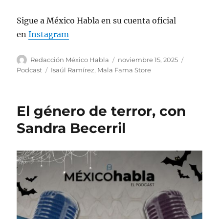
Sigue a México Habla en su cuenta oficial
en
Instagram
A
P
C
Redacción México Habla
noviembre 15, 2025
u
u
a
E
Podcast
Isaúl Ramírez
,
Mala Fama Store
t
b
t
t
o
l
e
i
r
i
g
q
El género de terror, con
c
o
u
a
r
e
Sandra Becerril
d
í
t
o
a
a
e
s
s
l