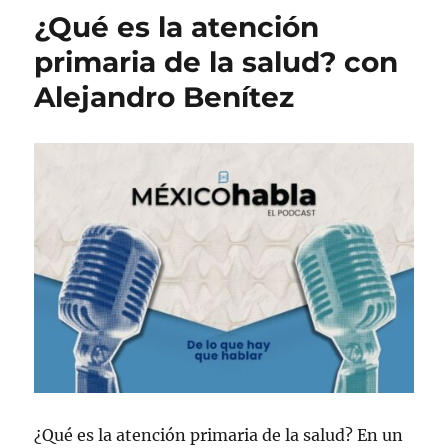
c
o
u
¿Qué es la atención
a
r
e
d
í
t
primaria de la salud? con
o
a
a
Alejandro Benítez
e
s
s
l
¿Qué es la atención primaria de la salud? En un