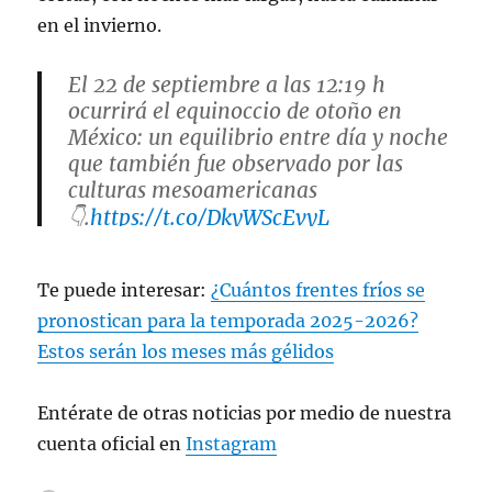
en el invierno.
El 22 de septiembre a las 12:19 h
ocurrirá el equinoccio de otoño en
México: un equilibrio entre día y noche
que también fue observado por las
culturas mesoamericanas
👇.
https://t.co/DkyWScEvyL
— UNAM (@UNAM_MX)
September
Te puede interesar:
¿Cuántos frentes fríos se
20, 2025
pronostican para la temporada 2025-2026?
Estos serán los meses más gélidos
Entérate de otras noticias por medio de nuestra
cuenta oficial en
Instagram