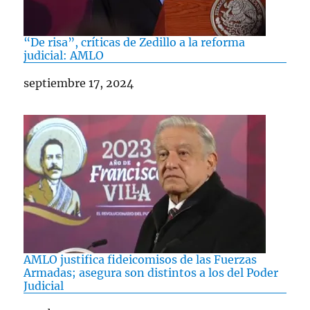
“De risa”, críticas de Zedillo a la reforma
judicial: AMLO
Fecha
septiembre 17, 2024
AMLO justifica fideicomisos de las Fuerzas
Armadas; asegura son distintos a los del Poder
Judicial