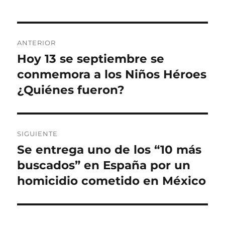
o
l
e
q
r
i
g
u
c
o
e
N
a
r
t
ANTERIOR
d
í
a
a
Hoy 13 se septiembre se
E
o
a
s
n
conmemora a los Niños Héroes
e
s
v
l
t
¿Quiénes fueron?
e
r
a
g
d
SIGUIENTE
a
a
Se entrega uno de los “10 más
E
a
c
n
buscados” en España por un
n
t
i
homicidio cometido en México
t
r
e
ó
a
r
d
n