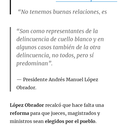
“No tenemos buenas relaciones, es
público, notorio, se han dedicado a
actuar en contra de la
“Son como representantes de la
transformación”-
delincuencia de cuello blanco y en
@lopezobrador_
.
#ConferenciaPresiden
te
#AMLO
#RedAMLO
algunos casos también de la otra
pic.twitter.com/c6DxSg2E3d
delincuencia, no todos, pero sí
predominan”.
— Manuel Galeazzi
(@ManuelGaleazz1R)
September 13,
Presidente Andrés Manuel López
2023
Obrador.
López Obrador
recalcó que hace falta una
reforma
para que jueces, magistrados y
ministros sean
elegidos por el pueblo
.