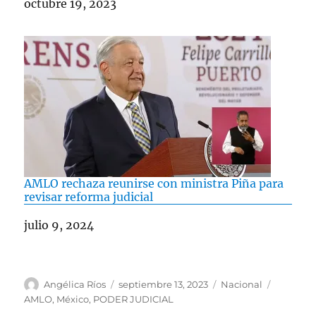
Fecha
octubre 19, 2023
AMLO rechaza reunirse con ministra Piña para
revisar reforma judicial
Fecha
julio 9, 2024
A
P
C
E
Angélica Ríos
septiembre 13, 2023
Nacional
u
u
a
t
AMLO
,
México
,
PODER JUDICIAL
t
b
t
i