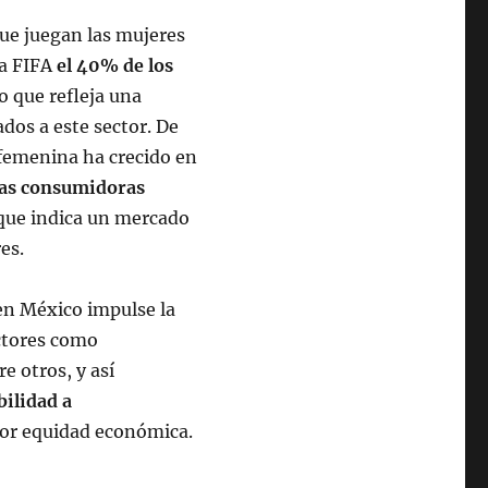
ue juegan las mujeres
la FIFA
el 40% de los
lo que refleja una
dos a este sector. De
 femenina ha crecido en
as consumidoras
 que indica un mercado
es.
 en México impulse la
ectores como
e otros, y así
bilidad a
or equidad económica.